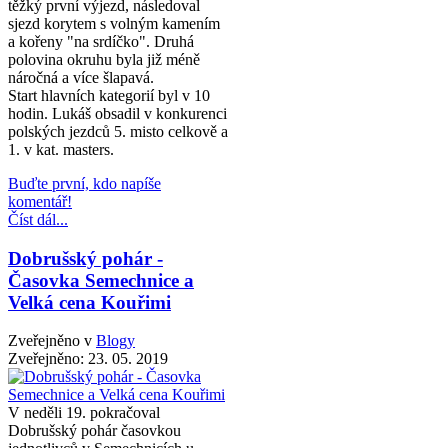
těžký první výjezd, následoval
sjezd korytem s volným kamením
a kořeny "na srdíčko". Druhá
polovina okruhu byla již méně
náročná a více šlapavá.
Start hlavních kategorií byl v 10
hodin. Lukáš obsadil v konkurenci
polských jezdců 5. misto celkově a
1. v kat. masters.
Buďte první, kdo napíše
komentář!
Číst dál...
Dobrušský pohár -
Časovka Semechnice a
Velká cena Kouřimi
Zveřejněno v
Blogy
Zveřejněno:
23. 05. 2019
V neděli 19. pokračoval
Dobrušský pohár časovkou