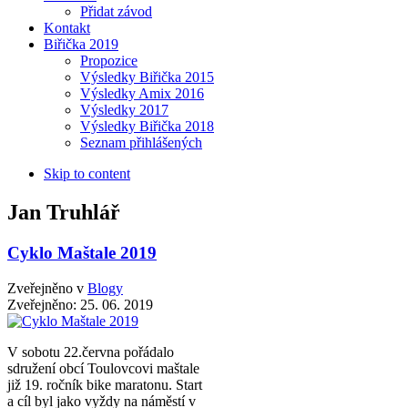
Přidat závod
Kontakt
Biřička 2019
Propozice
Výsledky Biřička 2015
Výsledky Amix 2016
Výsledky 2017
Výsledky Biřička 2018
Seznam přihlášených
Skip to content
Jan Truhlář
Cyklo Maštale 2019
Zveřejněno v
Blogy
Zveřejněno:
25. 06. 2019
V sobotu 22.června pořádalo
sdružení obcí Toulovcovi maštale
již 19. ročník bike maratonu. Start
a cíl byl jako vyždy na náměstí v