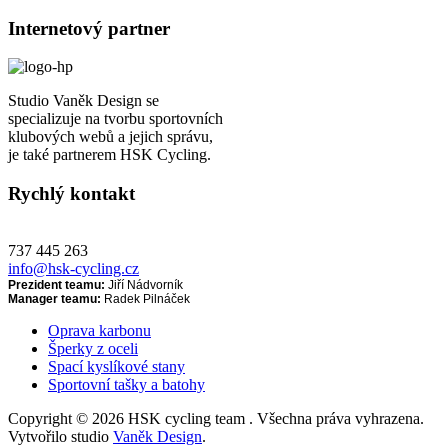
Internetový partner
Studio Vaněk Design se
specializuje na tvorbu sportovních
klubových webů a jejich správu,
je také partnerem HSK Cycling.
Rychlý kontakt
737 445 263
info@hsk-cycling.cz
Prezident teamu:
Jiří Nádvorník
Manager teamu:
Radek Pilnáček
Oprava karbonu
Šperky z oceli
Spací kyslíkové stany
Sportovní tašky a batohy
Copyright © 2026 HSK cycling team . Všechna práva vyhrazena.
Vytvořilo studio
Vaněk Design
.