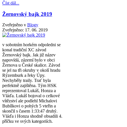
Číst dál...
Žernovský bajk 2019
Zveřejněno v
Blogy
Zveřejněno:
17. 06. 2019
v sobotním horkém odpoledni se
konal tradiční XC závod
Žernovský bajk. Jak již název
napovídá, zázemí bylo v obci
Žernova u České skalice. Závod
se jel na tři okruhy v okolí hradu
Rýzemburk a řeky Úpy.
Nechyběly traily. Trať byla
perfektně zajištěna. Tým HSK
reprezentoval Lukáš, Honza a
Vláďa. Lukáš bojoval o celkové
vítězství ale podlehl Michalovi
Bubílkovi o pohých 5 vteřin a
skončil s časem 1:33:47 druhý.
Vláďa i Honza shodně obsadili 4.
příčku ve svých kategoriích.