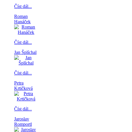
Číst dál...
Roman
Hanáček
Číst dál...
Jan Šplíchal
Číst dál...
Petra
Krtičková
Číst dál...
Jaroslav
Romportl