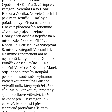
jednotlivců v Semechnicích u
Opočna. HSK měla 3. zástupce v
kategorii Vereráni I a to Honzu,
Radka a Zdeňka. Ve veteránech III
pak Petra Jedličku. Trať byla
pořadateli vyměřena na 20 km.
Únava z předchozího sobotního
závodu se projevila zejména u
Honzy a ten dosáhla nejvýše na 6.
místo. Zdeněk dokončil 11. a
Radek 12. Petr Jedlička vybojoval
8. místo v kategorii Veteráni III.
Nesmíme zapomenout ani na
nejmladší kategorii, kde Dominik
Pilnáček obsadil místo 11. Na
silniční Velké ceně Kouřimi Marek
odjel hned v prvním stoupání
pelotonu a současně s vyhranou
vrchařskou prémií na Bulánce
vytvořil únik, který vydržel až do
cíle. Malou kaňkou byl prohraný
spurt o celkové vítězství, takže
nakonec jen 1. v kategorii a 2.
celkově. Monika si i přes
technické problémy s šaltrem