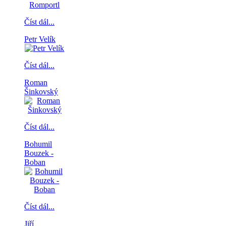
Číst dál...
Petr Velík
Číst dál...
Roman
Šinkovský
Číst dál...
Bohumil
Bouzek -
Boban
Číst dál...
Jiří