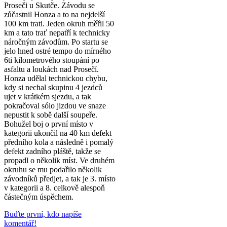
Proseči u Skutče. Závodu se
zůčastnil Honza a to na nejdelší
100 km trati. Jeden okruh měřil 50
km a tato trať nepatří k technicky
náročným závodům. Po startu se
jelo hned ostré tempo do mírného
6ti kilometrového stoupání po
asfaltu a loukách nad Prosečí.
Honza udělal technickou chybu,
kdy si nechal skupinu 4 jezdců
ujet v krátkém sjezdu, a tak
pokračoval sólo jizdou ve snaze
nepustit k sobě další soupeře.
Bohužel boj o první místo v
kategorii ukončil na 40 km defekt
předního kola a následně i pomalý
defekt zadního pláště, takže se
propadl o několik míst. Ve druhém
okruhu se mu podařilo několik
závodníků předjet, a tak je 3. místo
v kategorii a 8. celkově alespoň
částečným úspěchem.
Buďte první, kdo napíše
komentář!