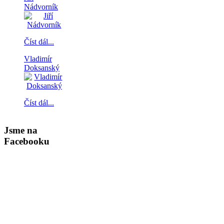
Nádvorník
Číst dál...
Vladimír
Doksanský
Číst dál...
Jsme na
Facebooku