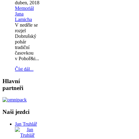
duben, 2018
Memoriál
Jana
Lamicha
V neděle se
rozjel
Dobrušský
pohár
tradiční
časovkou
v Pohoř&i...
Číst dál...
Hlavní
partneři
Naši jezdci
Jan Truhlář