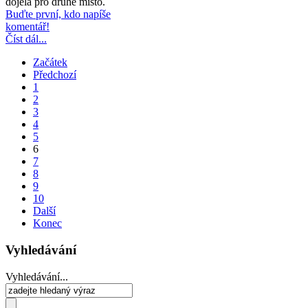
dojela pro druhé místo.
Buďte první, kdo napíše
komentář!
Číst dál...
Začátek
Předchozí
1
2
3
4
5
6
7
8
9
10
Další
Konec
Vyhledávání
Vyhledávání...