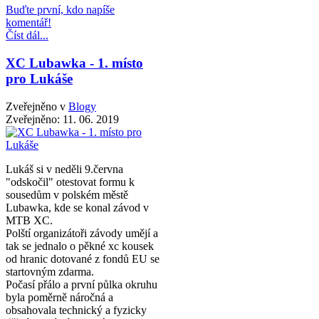
Buďte první, kdo napíše
komentář!
Číst dál...
XC Lubawka - 1. místo
pro Lukáše
Zveřejněno v
Blogy
Zveřejněno:
11. 06. 2019
Lukáš si v neděli 9.června
"odskočil" otestovat formu k
sousedům v polském městě
Lubawka, kde se konal závod v
MTB XC.
Polští organizátoři závody umějí a
tak se jednalo o pěkné xc kousek
od hranic dotované z fondů EU se
startovným zdarma.
Počasí přálo a první půlka okruhu
byla poměrně náročná a
obsahovala technický a fyzicky