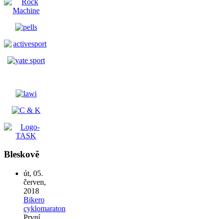
Bleskově
út, 05.
červen,
2018
Bikero
cyklomaraton
První