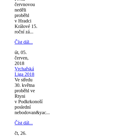
červnovou
neděli
proběhl
v Hradci
Králové 15.
roční zá...
Číst dál...
út, 05.
červen,
2018
Vrchařská
Liga 2018
Ve středu
30. května
proběhl ve
Rtyni
v Podkrkonoší
poslední
nebodovan&yac...
Číst dál...
čt, 26.