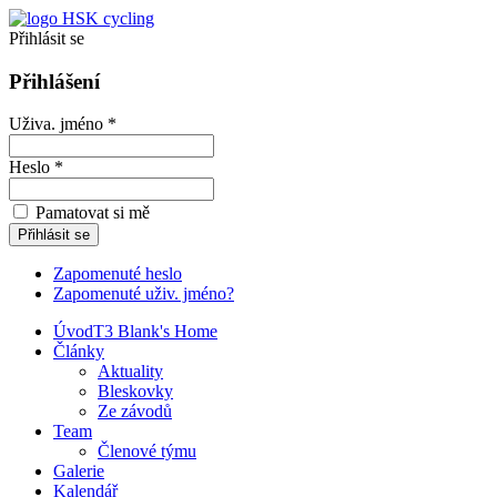
Přihlásit se
Přihlášení
Uživa. jméno *
Heslo *
Pamatovat si mě
Zapomenuté heslo
Zapomenuté uživ. jméno?
Úvod
T3 Blank's Home
Články
Aktuality
Bleskovky
Ze závodů
Team
Členové týmu
Galerie
Kalendář