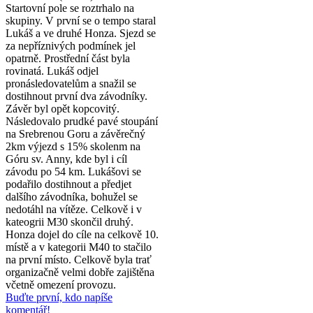
Startovní pole se roztrhalo na
skupiny. V první se o tempo staral
Lukáš a ve druhé Honza. Sjezd se
za nepříznivých podmínek jel
opatrně. Prostřední část byla
rovinatá. Lukáš odjel
pronásledovatelům a snažil se
dostihnout první dva závodníky.
Závěr byl opět kopcovitý.
Následovalo prudké pavé stoupání
na Srebrenou Goru a závěrečný
2km výjezd s 15% skolenm na
Góru sv. Anny, kde byl i cíl
závodu po 54 km. Lukášovi se
podařilo dostihnout a předjet
dalšího závodníka, bohužel se
nedotáhl na vítěze. Celkově i v
kateogrii M30 skončil druhý.
Honza dojel do cíle na celkově 10.
místě a v kategorii M40 to stačilo
na první místo. Celkově byla trať
organizačně velmi dobře zajištěna
včetně omezení provozu.
Buďte první, kdo napíše
komentář!