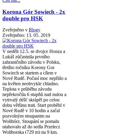
Číst dál...
Korona Gór Sowiech - 2x
double pro HSK
Zveřejněno v
Blogy
Zveřejněno:
13. 05. 2019
V neděli 12.5. se dvojce Honza a
Lukáš zůčastnila prvního
zahraničního závodu v Polsku,
třetího ročníku Korony Gor
Sowiech se startem a cílem v
Nové Rudě. Počasí moc nepřálo a
na květen neobvykle chladno.
Teplota v průběhu závodu
nepřekročila 6 stupňů nad nulou a
vytrvalý déšť skrápěl po celou
dobu většinu trati. Start proběhl v
Nové Rudě v 10 hodin a začal
pozvolným stoupanim na
Wolibórz. Stoupání se pomalu
utahovalo až do sedla Przelecz
Woliborska (729 m) na 9 km.