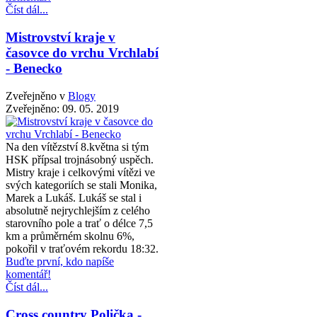
Číst dál...
Mistrovství kraje v
časovce do vrchu Vrchlabí
- Benecko
Zveřejněno v
Blogy
Zveřejněno:
09. 05. 2019
Na den vítězství 8.května si tým
HSK přípsal trojnásobný uspěch.
Mistry kraje i celkovými vítězi ve
svých kategoriích se stali Monika,
Marek a Lukáš. Lukáš se stal i
absolutně nejrychlejším z celého
starovního pole a trať o délce 7,5
km a průměrném skolnu 6%,
pokořil v traťovém rekordu 18:32.
Buďte první, kdo napíše
komentář!
Číst dál...
Cross country Polička -