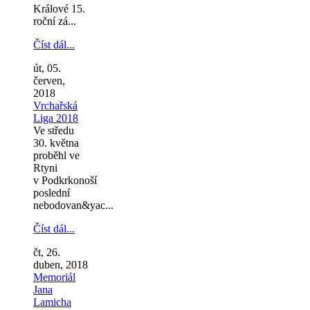
Králové 15.
roční zá...
Číst dál...
út, 05.
červen,
2018
Vrchařská
Liga 2018
Ve středu
30. května
proběhl ve
Rtyni
v Podkrkonoší
poslední
nebodovan&yac...
Číst dál...
čt, 26.
duben, 2018
Memoriál
Jana
Lamicha