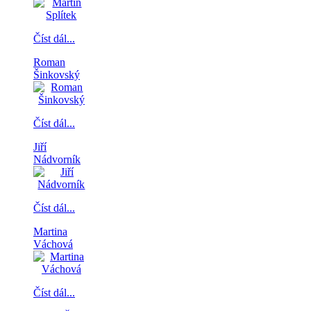
Číst dál...
Roman
Šinkovský
Číst dál...
Jiří
Nádvorník
Číst dál...
Martina
Váchová
Číst dál...