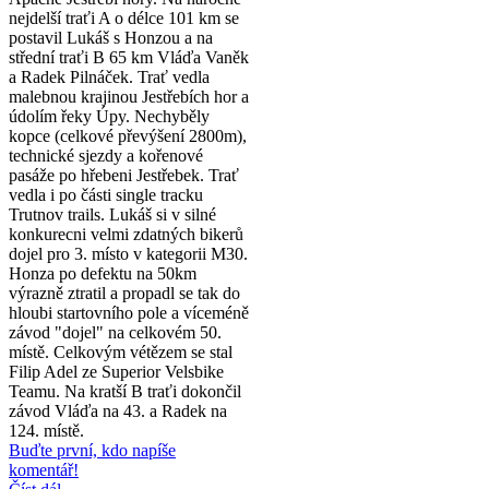
nejdelší traťi A o délce 101 km se
postavil Lukáš s Honzou a na
střední traťi B 65 km Vláďa Vaněk
a Radek Pilnáček. Trať vedla
malebnou krajinou Jestřebích hor a
údolím řeky Úpy. Nechyběly
kopce (celkové převýšení 2800m),
technické sjezdy a kořenové
pasáže po hřebeni Jestřebek. Trať
vedla i po části single tracku
Trutnov trails. Lukáš si v silné
konkurecni velmi zdatných bikerů
dojel pro 3. místo v kategorii M30.
Honza po defektu na 50km
výrazně ztratil a propadl se tak do
hloubi startovního pole a víceméně
závod "dojel" na celkovém 50.
místě. Celkovým vétězem se stal
Filip Adel ze Superior Velsbike
Teamu. Na kratší B traťi dokončil
závod Vláďa na 43. a Radek na
124. místě.
Buďte první, kdo napíše
komentář!