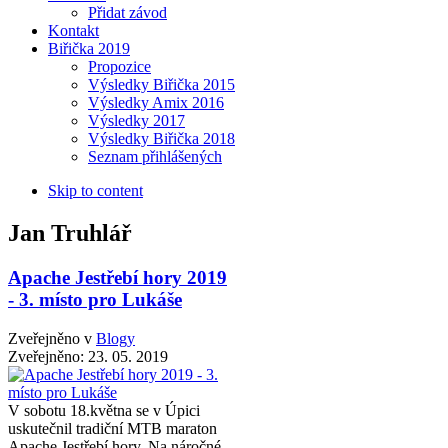
Přidat závod
Kontakt
Biřička 2019
Propozice
Výsledky Biřička 2015
Výsledky Amix 2016
Výsledky 2017
Výsledky Biřička 2018
Seznam přihlášených
Skip to content
Jan Truhlář
Apache Jestřebí hory 2019
- 3. místo pro Lukáše
Zveřejněno v
Blogy
Zveřejněno:
23. 05. 2019
V sobotu 18.května se v Úpici
uskutečnil tradiční MTB maraton
Apache Jestřebí hory. Na náročné