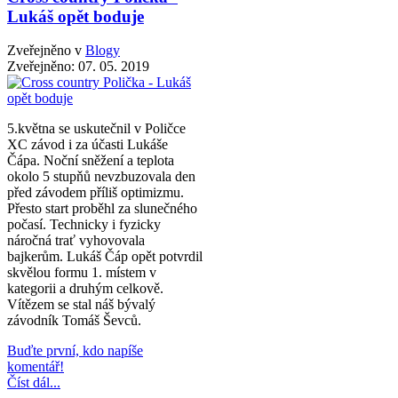
Lukáš opět boduje
Zveřejněno v
Blogy
Zveřejněno:
07. 05. 2019
5.května se uskutečnil v Poličce
XC závod i za účasti Lukáše
Čápa. Noční sněžení a teplota
okolo 5 stupňů nevzbuzovala den
před závodem příliš optimizmu.
Přesto start proběhl za slunečného
počasí. Technicky i fyzicky
náročná trať vyhovovala
bajkerům. Lukáš Čáp opět potvrdil
skvělou formu 1. místem v
kategorii a druhým celkově.
Vítězem se stal náš bývalý
závodník Tomáš Ševců.
Buďte první, kdo napíše
komentář!
Číst dál...