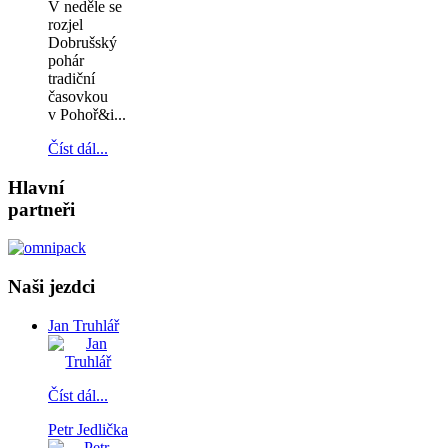
V neděle se
rozjel
Dobrušský
pohár
tradiční
časovkou
v Pohoř&i...
Číst dál...
Hlavní
partneři
Naši jezdci
Jan Truhlář
Číst dál...
Petr Jedlička