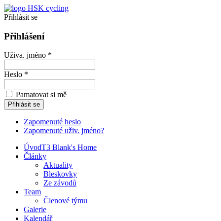
Přihlásit se
Přihlášení
Uživa. jméno *
Heslo *
Pamatovat si mě
Zapomenuté heslo
Zapomenuté uživ. jméno?
Úvod
T3 Blank's Home
Články
Aktuality
Bleskovky
Ze závodů
Team
Členové týmu
Galerie
Kalendář