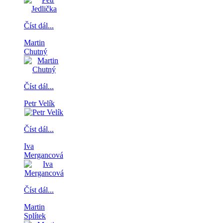
Číst dál...
Martin
Chutný
Číst dál...
Petr Velík
Číst dál...
Iva
Mergancová
Číst dál...
Martin
Splítek