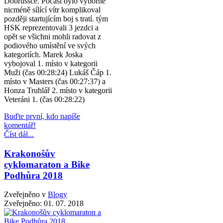
Dobrušsce. Počasí bylo výborné
nicméně sílící vítr komplikoval
později startujícím boj s tratí. tým
HSK reprezentovali 3 jezdci a
opět se všichni mohli radovat z
podiového umístění ve svých
kategoriích. Marek Joska
vybojoval 1. místo v kategorii
Muži (čas 00:28:24) Lukáš Čáp 1.
místo v Masters (čas 00:27:37) a
Honza Truhlář 2. místo v kategorii
Veteráni 1. (čas 00:28:22)
Buďte první, kdo napíše
komentář!
Číst dál...
Krakonošův
cyklomaraton a Bike
Podhůra 2018
Zveřejněno v
Blogy
Zveřejněno:
01. 07. 2018