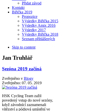
Přidat závod
Kontakt
Biřička 2019
Propozice
Výsledky Biřička 2015
Výsledky Amix 2016
Výsledky 2017
Výsledky Biřička 2018
Seznam přihlášených
Skip to content
Jan Truhlář
Sezóna 2019 začíná
Zveřejněno v
Blogy
Zveřejněno:
07. 05. 2019
HSK Cycling Team zažil
povedený vstup do nové sezóny,
když závodnící zaznamenali
vítězství a pódiová umístění ve