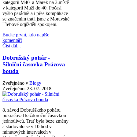
kategorii M40 a Marek na 3.místě
v kategorii Muži do 40. Počasí
vyšlo parádně a i přes komplikace
se značením traťi jsme z Moravské
Třebové odjížděli spokojeni.
Buďte první, kdo napíše
komentář!
Číst dál...
Dobrušský pohár -
Silniční časovka Prázova
bouda
Zveřejněno v
Blogy
Zveřejněno:
23. 07. 2018
8. závod Dobrušškého poháru
pokračoval každoroční časovkou
jednotlivců. Trať byla beze změny
a startovalo se v 10 hod v
minutových intervalech v