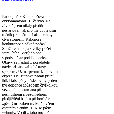
Pár dojmů z Krakonošova
cyklomaratonu 16. června. Na
závodě jsem nikdy předtím
nestartoval, tak pro mě byl letošní
ročník premiérou. Lákadlem byla
čtyři stoupání, Krkonoše,
konkurence a pěkné počasí.
Strašákem naopak velký počet
startujících, který dojede
v podstatě až pod Pomezky.
Obavy se naplnily, pořadatelé
navíc odstartovali obě trasy
společně. Už na prvním kruhovém
objezdu v Trutnově padali první
lidi. Další pády následovaly, jeden
byl dokonce způsobem čtyřkolkou
vezoucí kameramana při
nesmyslném a bezohledném
předjíždění balíku při honbě za
„pěkným“ záběrem. Mně i všem
ostatním členům HSK se pády
vyhnuly. V cíli z toho pro mě