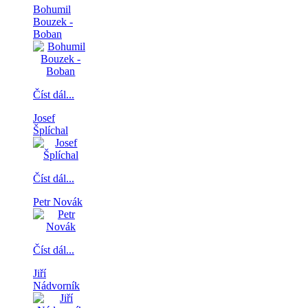
Bohumil
Bouzek -
Boban
Číst dál...
Josef
Šplíchal
Číst dál...
Petr Novák
Číst dál...
Jiří
Nádvorník