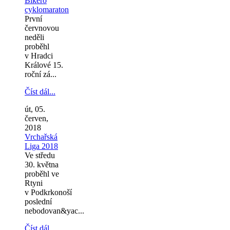
Bikero
cyklomaraton
První
červnovou
neděli
proběhl
v Hradci
Králové 15.
roční zá...
Číst dál...
út, 05.
červen,
2018
Vrchařská
Liga 2018
Ve středu
30. května
proběhl ve
Rtyni
v Podkrkonoší
poslední
nebodovan&yac...
Číst dál...