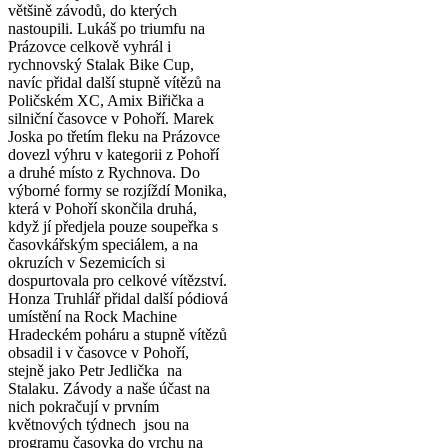
většině závodů, do kterých
nastoupili. Lukáš po triumfu na
Prázovce celkově vyhrál i
rychnovský Stalak Bike Cup,
navíc přidal další stupně vítězů na
Poličském XC, Amix Biřička a
silniční časovce v Pohoří. Marek
Joska po třetím fleku na Prázovce
dovezl výhru v kategorii z Pohoří
a druhé místo z Rychnova. Do
výborné formy se rozjíždí Monika,
která v Pohoří skončila druhá,
když jí předjela pouze soupeřka s
časovkářským speciálem, a na
okruzích v Sezemicích si
dospurtovala pro celkové vítězství.
Honza Truhlář přidal další pódiová
umístění na Rock Machine
Hradeckém poháru a stupně vítězů
obsadil i v časovce v Pohoří,
stejně jako Petr Jedlička na
Stalaku. Závody a naše účast na
nich pokračují v prvním
květnových týdnech jsou na
programu časovka do vrchu na