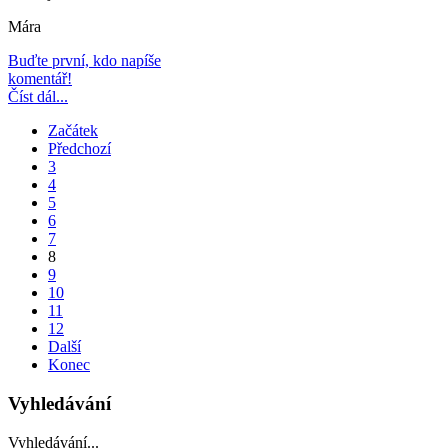
Mára
Buďte první, kdo napíše
komentář!
Číst dál...
Začátek
Předchozí
3
4
5
6
7
8
9
10
11
12
Další
Konec
Vyhledávání
Vyhledávání...