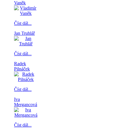
Vaněk
Číst dál...
Jan Truhlář
Číst dál...
Radek
Pilnáček
Číst dál...
Iva
Mergancová
Číst dál...