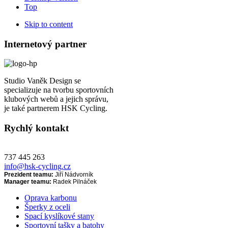
Top
Skip to content
Internetový partner
Studio Vaněk Design se
specializuje na tvorbu sportovních
klubových webů a jejich správu,
je také partnerem HSK Cycling.
Rychlý kontakt
737 445 263
info@hsk-cycling.cz
Prezident teamu:
Jiří Nádvorník
Manager teamu:
Radek Pilnáček
Oprava karbonu
Šperky z oceli
Spací kyslíkové stany
Sportovní tašky a batohy