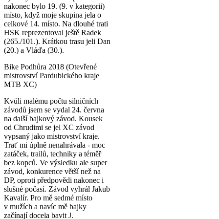
nakonec bylo 19. (9. v kategorii)
místo, když moje skupina jela o
celkové 14. místo. Na dlouhé trati
HSK reprezentoval ještě Radek
(265./101.). Krátkou trasu jeli Dan
(20.) a Vláďa (30.).
Bike Podhůra 2018 (Otevřené
mistrovství Pardubického kraje
MTB XC)
Kvůli malému počtu silničních
závodů jsem se vydal 24. června
na další bajkový závod. Kousek
od Chrudimi se jel XC závod
vypsaný jako mistrovství kraje.
Trať mi úplně nenahrávala - moc
zatáček, trailů, techniky a téměř
bez kopců. Ve výsledku ale super
závod, konkurence větší než na
DP, oproti předpovědi nakonec i
slušné počasí. Závod vyhrál Jakub
Kavalír. Pro mě sedmé místo
v mužích a navíc mě bajky
začínají docela bavit
J
.