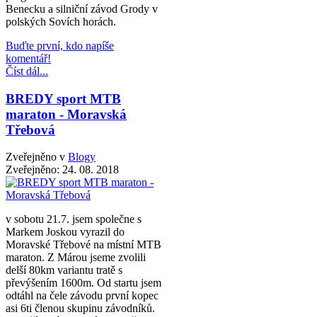
Benecku a silniční závod Grody v
polských Sovích horách.
Buďte první, kdo napíše
komentář!
Číst dál...
BREDY sport MTB
maraton - Moravská
Třebová
Zveřejněno v
Blogy
Zveřejněno:
24. 08. 2018
v sobotu 21.7. jsem společne s
Markem Joskou vyrazil do
Moravské Třebové na místní MTB
maraton. Z Márou jseme zvolili
delší 80km variantu tratě s
převýšením 1600m. Od startu jsem
odtáhl na čele závodu první kopec
asi 6ti členou skupinu závodníků.