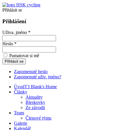
Přihlásit se
Přihlášení
Uživa. jméno *
Heslo *
Pamatovat si mě
Zapomenuté heslo
Zapomenuté uživ. jméno?
Úvod
T3 Blank's Home
Články
Aktuality
Bleskovky
Ze závodů
Team
Členové týmu
Galerie
Kalendář