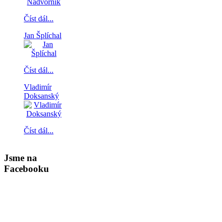
Číst dál...
Jan Šplíchal
Číst dál...
Vladimír
Doksanský
Číst dál...
Jsme na
Facebooku