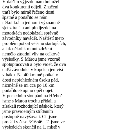
V dalším výjezdu nám bohužel
dva konkurenti odjeli. Značení
traťi bylo mírně řečeno dosti
špatné a podařilo se nám
několikrát a jednou i významně
sjet z traťi a ani předjezdci na
motorkách nedokázali správně
závodníky navádět. Naštěstí tneto
problém potkal většinu startujících,
a tak několik minut zdržení
nemělo zásadní vliv na celkové
výsledky. S Márou jsme vzorně
spolupracovali a bylo vidět, že dva
další závodníci v kopcích jen visí
v háku. Na 40 km mě potkal v
dosti nepřehledném úseku pád,
nicméně se mi cca po 10 km
podařilo skupinu opět dojet.
V posledním stoupání na Hřebeč
jsme s Márou trochu přidali a
zísakali rozhodující náskok, který
jsme pravidelným střídaním
postupně navýšovali. Cíl jsme
proťali v čase 3:16:46 . Já jsme ve
výsledcích skončil na 1. místě v