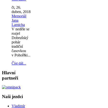
čt, 26.
duben, 2018
Memoriál
Jana
Lamicha
V neděle se
rozjel
Dobrušský
pohár
tradiční
časovkou
v Pohoř&i...
Číst dál...
Hlavní
partneři
Naši jezdci
Vladimír