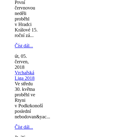
První
červnovou
neděli
proběhl
v Hradci
Králové 15.
roční zá...
Číst dál...
út, 05.
červen,
2018
Vrchařská
Liga 2018
Ve středu
30. května
proběhl ve
Rtyni
v Podkrkonoší
poslední
nebodovan&yac...
Číst dál...