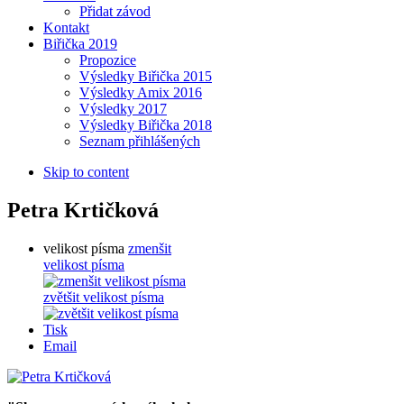
Přidat závod
Kontakt
Biřička 2019
Propozice
Výsledky Biřička 2015
Výsledky Amix 2016
Výsledky 2017
Výsledky Biřička 2018
Seznam přihlášených
Skip to content
Petra Krtičková
velikost písma
zmenšit
velikost písma
zvětšit velikost písma
Tisk
Email