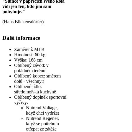
"Slunce v paprscích svého kola
vidí jen ten, kdo jím sám
pohybuje."
(Hans Blickensdörfer)
Další informace
Zaměření:
MTB
Hmotnost:
60 kg
Výška:
168 cm
Oblíbený závod:
v
pořádném terénu
Oblíbený kopec:
směrem
dolů - všechny:)
Oblíbené jídlo:
středomořská kuchyně
Oblíbený doplněk sportovní
výživy:
Nutrend Voltage,
když chci vydržet
Nutrend Regener,
když se potřebuju
otřepat ze zátěže