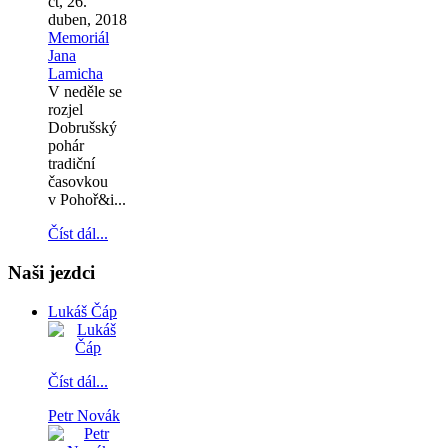
čt, 26.
duben, 2018
Memoriál
Jana
Lamicha
V neděle se
rozjel
Dobrušský
pohár
tradiční
časovkou
v Pohoř&i...
Číst dál...
Naši jezdci
Lukáš Čáp
Číst dál...
Petr Novák