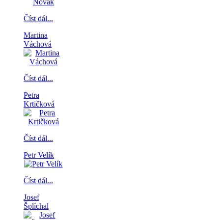
Číst dál...
Martina
Váchová
Číst dál...
Petra
Krtičková
Číst dál...
Petr Velík
Číst dál...
Josef
Šplíchal