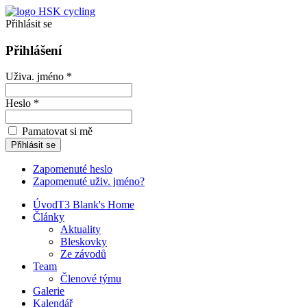
Přihlásit se
Přihlášení
Uživa. jméno *
Heslo *
Pamatovat si mě
Zapomenuté heslo
Zapomenuté uživ. jméno?
Úvod
T3 Blank's Home
Články
Aktuality
Bleskovky
Ze závodů
Team
Členové týmu
Galerie
Kalendář