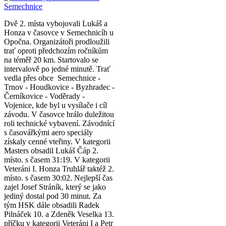
Dvě 2. místa vybojovali Lukáš a
Honza v časovce v Semechnicíh u
Opočna. Organizátoři prodloužili
trať oproti předchozím ročníkům
na téměř 20 km. Startovalo se
intervalově po jedné minutě. Trať
vedla přes obce Semechnice -
Trnov - Houdkovice - Byzhradec -
Černíkovice - Voděrady -
Vojenice, kde byl u vysílače i cíl
závodu. V časovce hrálo duležitou
roli technické vybavení. Závodnící
s časovářkými aero speciály
získaly cenné vteřiny. V kategorii
Masters obsadil Lukáš Čáp 2.
místo. s časem 31:19. V kategorii
Veteráni I. Honza Truhlář taktéž 2.
místo. s časem 30:02. Nejlepší čas
zajel Josef Stráník, který se jako
jediný dostal pod 30 minut. Za
tým HSK dále obsadili Radek
Pilnáček 10. a Zdeněk Veselka 13.
příčku v kategorii Veteráni I a Petr