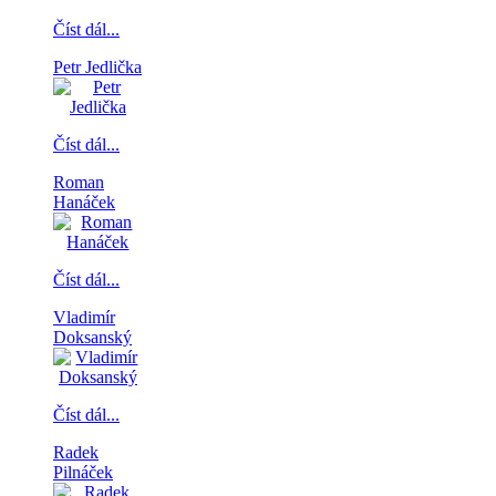
Číst dál...
Petr Jedlička
Číst dál...
Roman
Hanáček
Číst dál...
Vladimír
Doksanský
Číst dál...
Radek
Pilnáček