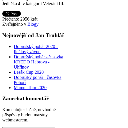
Jedlička 4. v kategorii Veteráni III.
Přečteno: 2956 krát
Zveřejněno v
Blogy
Nejnovější od Jan Truhlář
Dobrušský pohár 2020 -
finálový závod
Dobrušský pohár - časovka
KREDO Habrová -
Uhřínov
Lesák Cup 2020
Dobrušký pohár - časovka
Pohoří
Mamut Tour 2020
Zanechat komentář
Komentujte slušně, nevhodné
příspěvky budou mazány
webmasterem.