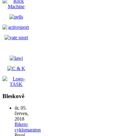
Bleskově
út, 05.
červen,
2018
Bikero
cyklomaraton
První