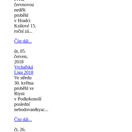
červnovou
neděli
proběhl
v Hradci
Králové 15.
roční zá...
Číst dál...
út, 05.
červen,
2018
Vrchařská
Liga 2018
Ve středu
30. května
proběhl ve
Rtyni
v Podkrkonoší
poslední
nebodovan&yac...
Číst dál...
čt, 26.