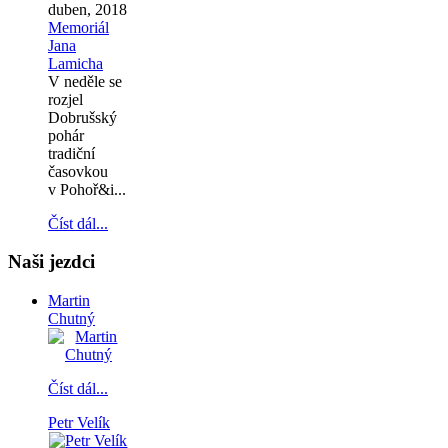
duben, 2018
Memoriál
Jana
Lamicha
V neděle se
rozjel
Dobrušský
pohár
tradiční
časovkou
v Pohoř&i...
Číst dál...
Naši jezdci
Martin
Chutný
Číst dál...
Petr Velík