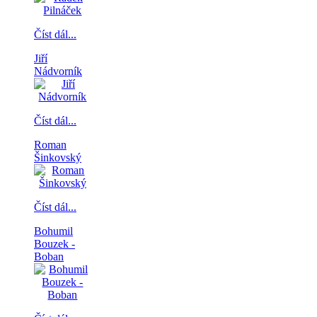
Číst dál...
Jiří
Nádvorník
Číst dál...
Roman
Šinkovský
Číst dál...
Bohumil
Bouzek -
Boban