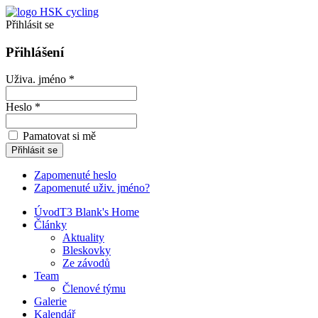
Přihlásit se
Přihlášení
Uživa. jméno *
Heslo *
Pamatovat si mě
Zapomenuté heslo
Zapomenuté uživ. jméno?
Úvod
T3 Blank's Home
Články
Aktuality
Bleskovky
Ze závodů
Team
Členové týmu
Galerie
Kalendář