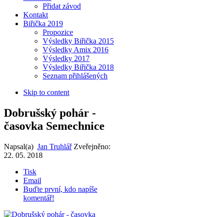
Přidat závod
Kontakt
Biřička 2019
Propozice
Výsledky Biřička 2015
Výsledky Amix 2016
Výsledky 2017
Výsledky Biřička 2018
Seznam přihlášených
Skip to content
Dobrušský pohár -
časovka Semechnice
Napsal(a)
Jan Truhlář
Zveřejněno:
22. 05. 2018
Tisk
Email
Buďte první, kdo napíše
komentář!