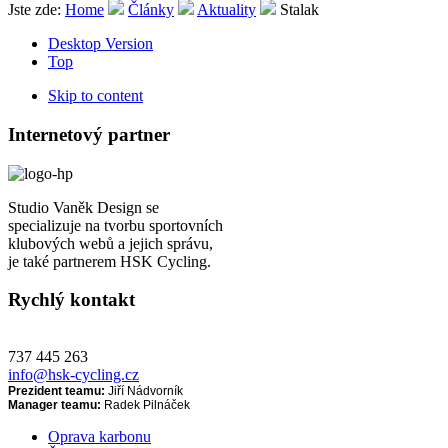
Jste zde:
Home
Články
Aktuality
Stalak
Desktop Version
Top
Skip to content
Internetový partner
Studio Vaněk Design se
specializuje na tvorbu sportovních
klubových webů a jejich správu,
je také partnerem HSK Cycling.
Rychlý kontakt
737 445 263
info@hsk-cycling.cz
Prezident teamu:
Jiří Nádvorník
Manager teamu:
Radek Pilnáček
Oprava karbonu