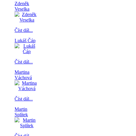
Zdeněk
Veselka
Číst dál...
Lukáš Čáp
Číst dál...
Martina
Váchová
Číst dál...
Martin
Splítek
Číst dál...