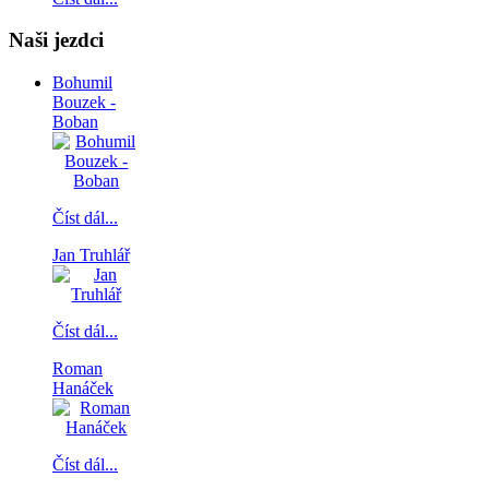
Naši jezdci
Bohumil
Bouzek -
Boban
Číst dál...
Jan Truhlář
Číst dál...
Roman
Hanáček
Číst dál...