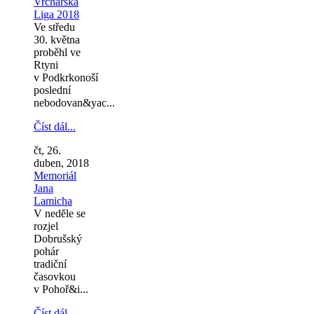
Vrchařská
Liga 2018
Ve středu
30. května
proběhl ve
Rtyni
v Podkrkonoší
poslední
nebodovan&yac...
Číst dál...
čt, 26.
duben, 2018
Memoriál
Jana
Lamicha
V neděle se
rozjel
Dobrušský
pohár
tradiční
časovkou
v Pohoř&i...
Číst dál...