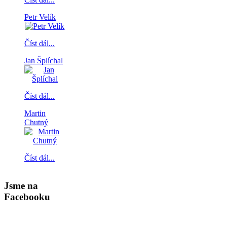
Petr Velík
Číst dál...
Jan Šplíchal
Číst dál...
Martin
Chutný
Číst dál...
Jsme na
Facebooku