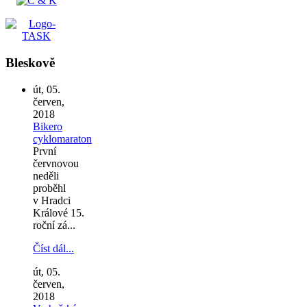
Bleskově
út, 05.
červen,
2018
Bikero
cyklomaraton
První
červnovou
neděli
proběhl
v Hradci
Králové 15.
roční zá...
Číst dál...
út, 05.
červen,
2018