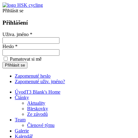
Přihlásit se
Přihlášení
Uživa. jméno *
Heslo *
Pamatovat si mě
Zapomenuté heslo
Zapomenuté uživ. jméno?
Úvod
T3 Blank's Home
Články
Aktuality
Bleskovky
Ze závodů
Team
Členové týmu
Galerie
Kalendář