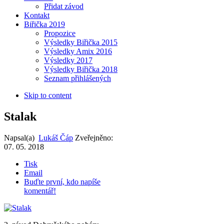
Přidat závod
Kontakt
Biřička 2019
Propozice
Výsledky Biřička 2015
Výsledky Amix 2016
Výsledky 2017
Výsledky Biřička 2018
Seznam přihlášených
Skip to content
Stalak
Napsal(a)
Lukáš Čáp
Zveřejněno:
07. 05. 2018
Tisk
Email
Buďte první, kdo napíše
komentář!