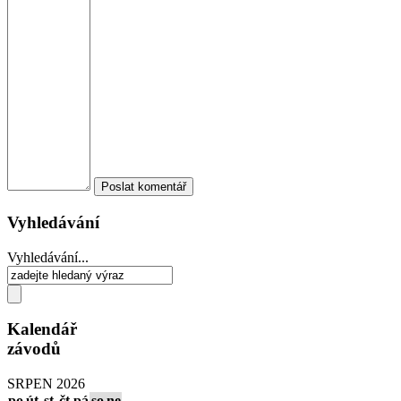
Vyhledávání
Vyhledávání...
Kalendář
závodů
SRPEN 2026
po
út
st
čt
pá
so
ne