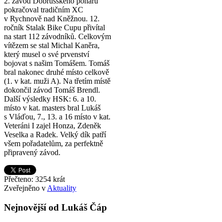
2. závod Dobrušského poháru
pokračoval tradičním XC
v Rychnově nad Kněžnou. 12.
ročník Stalak Bike Cupu přivítal
na start 112 závodníků. Celkovým
vítězem se stal Michal Kaněra,
který musel o své prvenství
bojovat s našim Tomášem. Tomáš
bral nakonec druhé místo celkově
(1. v kat. muži A). Na třetím místě
dokončil závod Tomáš Brendl.
Další výsledky HSK: 6. a 10.
místo v kat. masters bral Lukáš
s Vláďou, 7., 13. a 16 místo v kat.
Veteráni I zajel Honza, Zdeněk
Veselka a Radek. Velký dík patří
všem pořadatelům, za perfektně
připravený závod.
Přečteno: 3254 krát
Zveřejněno v
Aktuality
Nejnovější od Lukáš Čáp