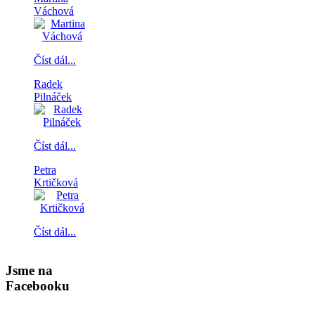
Váchová
Číst dál...
Radek
Pilnáček
Číst dál...
Petra
Krtičková
Číst dál...
Jsme na
Facebooku