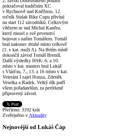
2. závod Dobrušského poháru
pokračoval tradičním XC
v Rychnově nad Kněžnou. 12.
ročník Stalak Bike Cupu přivítal
na start 112 závodníků. Celkovým
vítězem se stal Michal Kaněra,
který musel o své prvenství
bojovat s našim Tomášem. Tomáš
bral nakonec druhé místo celkově
(1. v kat. muži A). Na třetím místě
dokončil závod Tomáš Brendl.
Další výsledky HSK: 6. a 10.
místo v kat. masters bral Lukáš
s Vláďou, 7., 13. a 16 místo v kat.
Veteráni I zajel Honza, Zdeněk
Veselka a Radek. Velký dík patří
všem pořadatelům, za perfektně
připravený závod.
Přečteno: 3192 krát
Zveřejněno v
Aktuality
Nejnovější od Lukáš Čáp