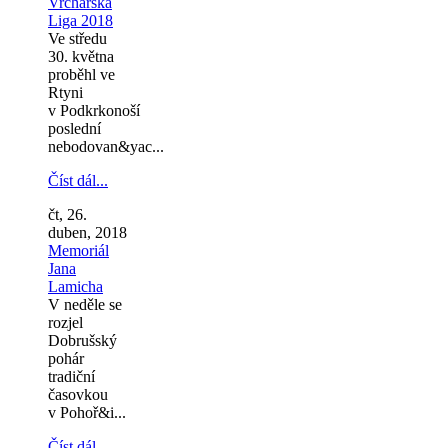
Vrchařská
Liga 2018
Ve středu
30. května
proběhl ve
Rtyni
v Podkrkonoší
poslední
nebodovan&yac...
Číst dál...
čt, 26.
duben, 2018
Memoriál
Jana
Lamicha
V neděle se
rozjel
Dobrušský
pohár
tradiční
časovkou
v Pohoř&i...
Číst dál...