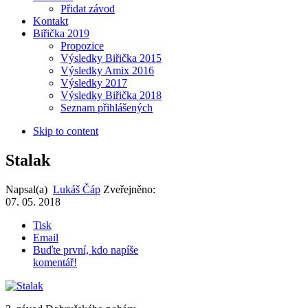
Přidat závod
Kontakt
Biřička 2019
Propozice
Výsledky Biřička 2015
Výsledky Amix 2016
Výsledky 2017
Výsledky Biřička 2018
Seznam přihlášených
Skip to content
Stalak
Napsal(a)
Lukáš Čáp
Zveřejněno:
07. 05. 2018
Tisk
Email
Buďte první, kdo napíše
komentář!