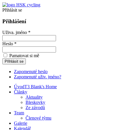
Přihlásit se
Přihlášení
Uživa. jméno *
Heslo *
Pamatovat si mě
Zapomenuté heslo
Zapomenuté uživ. jméno?
Úvod
T3 Blank's Home
Články
Aktuality
Bleskovky
Ze závodů
Team
Členové týmu
Galerie
Kalendář