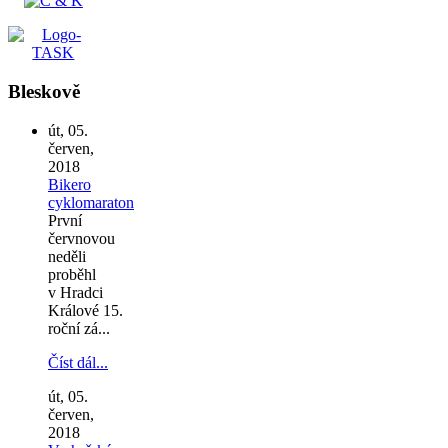
Bleskově
út, 05.
červen,
2018
Bikero
cyklomaraton
První
červnovou
neděli
proběhl
v Hradci
Králové 15.
roční zá...
Číst dál...
út, 05.
červen,
2018