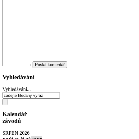
Vyhledávání
Vyhledávání...
Kalendář
závodů
SRPEN 2026
po
út
st
čt
pá
so
ne