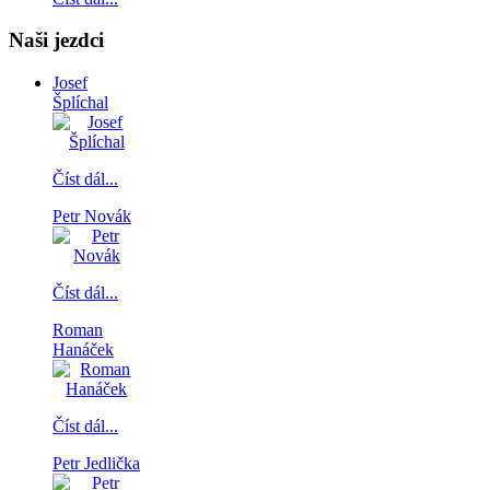
Naši jezdci
Josef
Šplíchal
Číst dál...
Petr Novák
Číst dál...
Roman
Hanáček
Číst dál...
Petr Jedlička