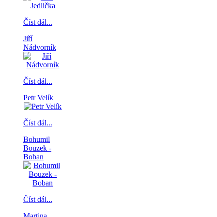
Číst dál...
Jiří
Nádvorník
Číst dál...
Petr Velík
Číst dál...
Bohumil
Bouzek -
Boban
Číst dál...
Martina