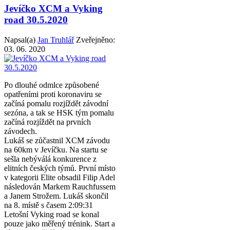
Jevíčko XCM a Vyking
road 30.5.2020
Napsal(a)
Jan Truhlář
Zveřejněno:
03. 06. 2020
Po dlouhé odmlce způsobené
opatřeními proti koronaviru se
začíná pomalu rozjíždět závodní
sezóna, a tak se HSK tým pomalu
začíná rozjíždět na prvních
závodech.
Lukáš se zůčastnil XCM závodu
na 60km v Jevíčku. Na startu se
sešla nebýválá konkurence z
elitních českých týmů. První místo
v kategorii Elite obsadil Filip Adel
následován Markem Rauchfussem
a Janem Strožem. Lukáš skončil
na 8. místě s časem 2:09:31
Letošní Vyking road se konal
pouze jako měřený trénink. Start a