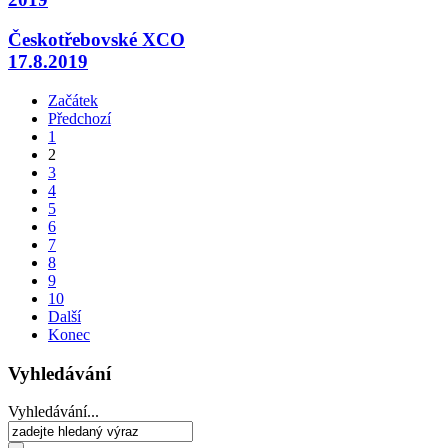
Českotřebovské XCO
17.8.2019
Začátek
Předchozí
1
2
3
4
5
6
7
8
9
10
Další
Konec
Vyhledávání
Vyhledávání...