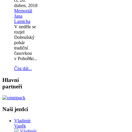
čt, 26.
duben, 2018
Memoriál
Jana
Lamicha
V neděle se
rozjel
Dobrušský
pohár
tradiční
časovkou
v Pohoř&i...
Číst dál...
Hlavní
partneři
Naši jezdci
Vladimír
Vaněk