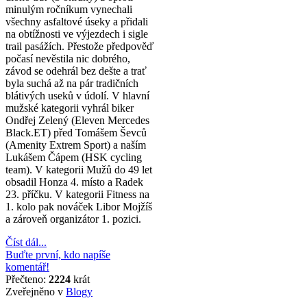
minulým ročníkum vynechali
všechny asfaltové úseky a přidali
na obtížnosti ve výjezdech i sigle
trail pasážích. Přestože předpověď
počasí nevěstila nic dobrého,
závod se odehrál bez dešte a trať
byla suchá až na pár tradičních
blátivých useků v údolí. V hlavní
mužské kategorii vyhrál biker
Ondřej Zelený (Eleven Mercedes
Black.ET) před Tomášem Ševců
(Amenity Extrem Sport) a naším
Lukášem Čápem (HSK cycling
team). V kategorii Mužů do 49 let
obsadil Honza 4. místo a Radek
23. příčku. V kategorii Fitness na
1. kolo pak nováček Libor Mojžíš
a zároveň organizátor 1. pozici.
Číst dál...
Buďte první, kdo napíše
komentář!
Přečteno:
2224
krát
Zveřejněno v
Blogy