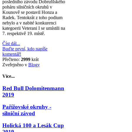
posledního závodu Dobruššského
poháru silničních okruhů v
Kounově se postavil Honza a
Radek. Tentokrát z toho podium
nebylo a v nabité konkurenci
kategoerii Veterani I se umístili na
7. respektivě 19. místě.
Číst dál...
Buďte první, kdo napíše
komentář!
Přečteno:
2999
krát
Zveřejněno v
Blogy
Více...
Red Bull Dolomitenmann
2019
Pařížovské okruhy -
silniční závod
Holická 100 a Lesák Cup
2019