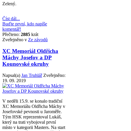
Zelený.
Číst dál...
Buďte první, kdo napíše
komentář!
Přečteno:
2885
krát
Zveřejněno v
Ze závodů
XC Memoriál Oldřicha
Máchy Josefov a DP
Kounovské okruhy
Napsal(a)
Jan Truhlář
Zveřejněno:
19. 09. 2019
V neděli 15.9. se konalo tradiční
XC Memoriálu Oldřicha Máchy v
Josefovské pevnosti u Jaroměře.
Tým HSK reprezentoval Lukáš,
který na trati vybojoval první
místo v kategorii Masters. Na start