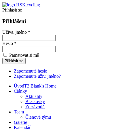
Přihlásit se
Přihlášení
Uživa. jméno *
Heslo *
Pamatovat si mě
Zapomenuté heslo
Zapomenuté uživ. jméno?
Úvod
T3 Blank's Home
Články
Aktuality
Bleskovky
Ze závodů
Team
Členové týmu
Galerie
Kalendář