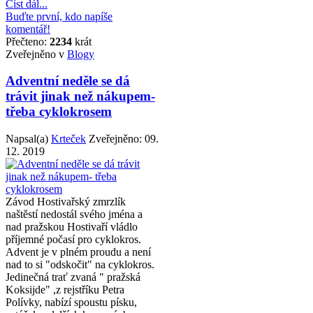
Číst dál...
Buďte první, kdo napíše
komentář!
Přečteno:
2234
krát
Zveřejněno v
Blogy
Adventní neděle se dá
trávit jinak než nákupem-
třeba cyklokrosem
Napsal(a)
Krteček
Zveřejněno:
09.
12. 2019
Závod Hostivařský zmrzlík
naštěstí nedostál svého jména a
nad pražskou Hostivaří vládlo
příjemné počasí pro cyklokros.
Advent je v plném proudu a není
nad to si "odskočit" na cyklokros.
Jedinečná trať zvaná " pražská
Koksijde" ,z rejstříku Petra
Polívky, nabízí spoustu písku,