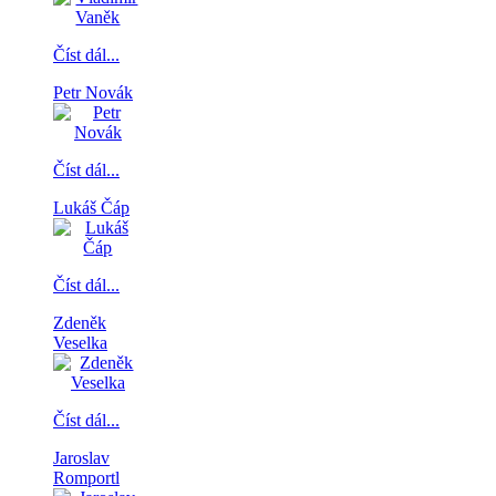
Číst dál...
Petr Novák
Číst dál...
Lukáš Čáp
Číst dál...
Zdeněk
Veselka
Číst dál...
Jaroslav
Romportl