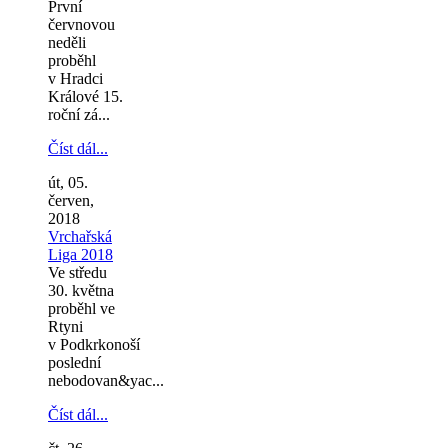
První
červnovou
neděli
proběhl
v Hradci
Králové 15.
roční zá...
Číst dál...
út, 05.
červen,
2018
Vrchařská
Liga 2018
Ve středu
30. května
proběhl ve
Rtyni
v Podkrkonoší
poslední
nebodovan&yac...
Číst dál...