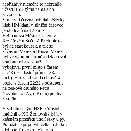
nepříznivý nicméně to nebránilo
účasti HSK týmu na dalších
závodech.
V uterý 9.června pořádal běžecký
klub HM klání v silniční časovce
jendotlivců na 12 km z
Heřmanova Městce s cílem v
Kovářově u Seče. Z Pardubic to
byl na start kousek, a tak se
zůčastnil Marek a Honza. Marek
byl ve výborné formě a deklasoval
konkurenci a zaslouženě
vybojoval první místo s časem
21:43 (rychlostní průměr 33,15
kmh). Honza obsadil celkově 4.
pozici s časem 22:22 s odstupem
na celkově druhého Petra
Novotného (Agro Kolín) pouhých
5 vteřin.
V sobotu se tým HSK zůčastnil
tradičního XC Žernovský bájk v
krásném prostředí udolí řeky Úpy.
Pořadatelé připravili celkem 36 km
dloho trať (3 okruhy) a oproti