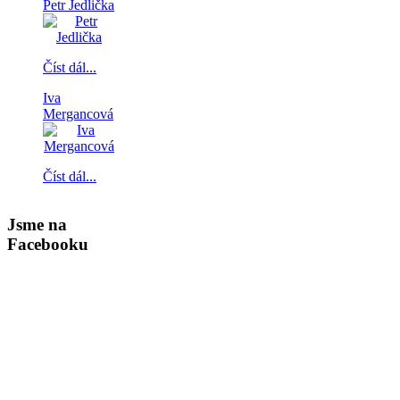
Petr Jedlička
Číst dál...
Iva
Mergancová
Číst dál...
Jsme na
Facebooku