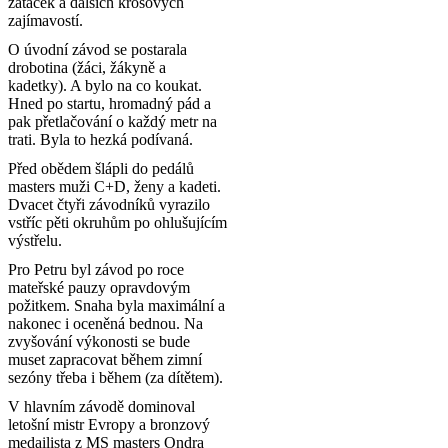
zatáček a dalších krosových
zajímavostí.
O úvodní závod se postarala
drobotina (žáci, žákyně a
kadetky). A bylo na co koukat.
Hned po startu, hromadný pád a
pak přetlačování o každý metr na
trati. Byla to hezká podívaná.
Před obědem šlápli do pedálů
masters muži C+D, ženy a kadeti.
Dvacet čtyři závodníků vyrazilo
vstříc pěti okruhům po ohlušujícím
výstřelu.
Pro Petru byl závod po roce
mateřské pauzy opravdovým
požitkem. Snaha byla maximální a
nakonec i oceněná bednou. Na
zvyšování výkonosti se bude
muset zapracovat během zimní
sezóny třeba i během (za dítětem).
V hlavním závodě dominoval
letošní mistr Evropy a bronzový
medailista z MS masters Ondra