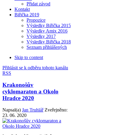
Přidat závod
Kontakt
Biřička 2019
Propozice
Výsledky Biřička 2015
Výsledky Amix 2016
Výsledky 2017
Výsledky Biřička 2018
Seznam přihlášených
Skip to content
Přihlásit se k odběru tohoto kanálu
RSS
Krakonošův
cyklomaraton a Okolo
Hradce 2020
Napsal(a)
Jan Truhlář
Zveřejněno:
23. 06. 2020