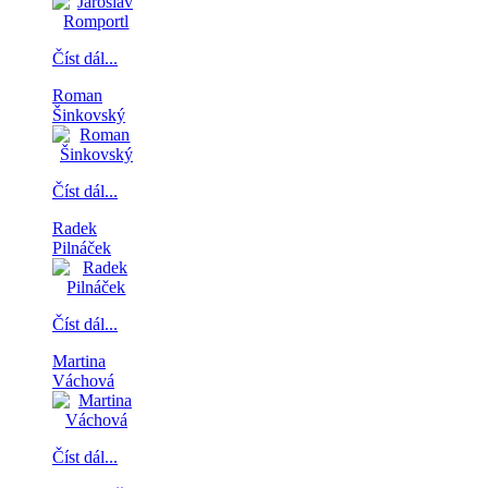
Číst dál...
Roman
Šinkovský
Číst dál...
Radek
Pilnáček
Číst dál...
Martina
Váchová
Číst dál...