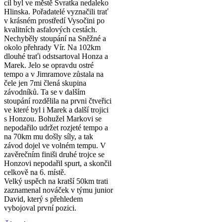
cíl byl ve městě Svratka nedaleko
Hlinska. Pořadatelé vyznačili trať
v krásném prostředí Vysočini po
kvalitních asfalových cestách.
Nechyběly stoupání na Sněžné a
okolo přehrady Vír. Na 102km
dlouhé traťi odstsartoval Honza a
Marek. Jelo se opravdu ostré
tempo a v Jimramove zůstala na
čele jen 7mi člená skupina
závodníků. Ta se v dalším
stoupání rozdělila na prvni čtveřici
ve které byl i Marek a další trojici
s Honzou. Bohužel Markovi se
nepodařilo udržet rozjeté tempo a
na 70km mu došly síly, a tak
závod dojel ve volném tempu. V
zavěrečním finiši druhé trojce se
Honzovi nepodařil spurt, a skončil
celkově na 6. místě.
Velký uspěch na kratší 50km trati
zaznamenal nováček v týmu junior
David, který s přehledem
vybojoval první pozici.