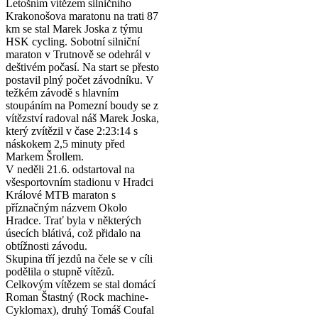
Letošním vítězem silničního
Krakonošova maratonu na trati 87
km se stal Marek Joska z týmu
HSK cycling. Sobotní silniční
maraton v Trutnově se odehrál v
deštivém počasí. Na start se přesto
postavil plný počet závodníku. V
težkém závodě s hlavním
stoupáním na Pomezní boudy se z
vítězství radoval náš Marek Joska,
který zvítězil v čase 2:23:14 s
náskokem 2,5 minuty před
Markem Šrollem.
V neděli 21.6. odstartoval na
všesportovním stadionu v Hradci
Králové MTB maraton s
příznačným názvem Okolo
Hradce. Trať byla v některých
úsecích blátivá, což přidalo na
obtížnosti závodu.
Skupina tří jezdů na čele se v cíli
podělila o stupně vítězů.
Celkovým vítězem se stal domácí
Roman Štastný (Rock machine-
Cyklomax), druhý Tomáš Coufal