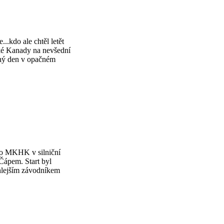
..kdo ale chtěl letět
eské Kanady na nevšední
uhý den v opačném
hlo MKHK v silniční
Čápem. Start byl
chlejším závodníkem