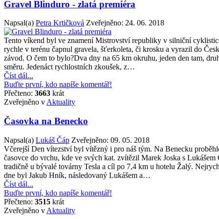
Gravel Blinduro - zlatá premiéra
Napsal(a)
Petra Krtičková
Zveřejněno:
24. 06. 2018
Tento víkend byl ve znamení Mistrovství republiky v silniční cyklistice.
rychle v terénu čapnul gravela, šťerkoleta, či krosku a vyrazil do Č
závod. O čem to bylo?Dva dny na 65 km okruhu, jeden den tam, dr
směru. Jedenáct rychlostních zkoušek, z…
Číst dál...
Buďte první, kdo napíše komentář!
Přečteno:
3663
krát
Zveřejněno v
Aktuality
Časovka na Benecko
Napsal(a)
Lukáš Čáp
Zveřejněno:
09. 05. 2018
Včerejší Den vítezství byl vítězný i pro náš tým. Na Benecku probě
časovce do vrchu, kde ve svých kat. zvítězil Marek Joska s Lukášem 
tradičně u bývalé továrny Tesla a cíl po 7,4 km u hotelu Žalý. Nejry
dne byl Jakub Hník, následovaný Lukášem a…
Číst dál...
Buďte první, kdo napíše komentář!
Přečteno:
3515
krát
Zveřejněno v
Aktuality