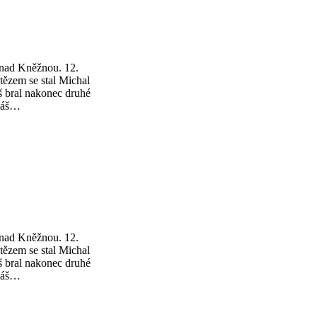
nad Kněžnou. 12.
tězem se stal Michal
š bral nakonec druhé
omáš…
nad Kněžnou. 12.
tězem se stal Michal
š bral nakonec druhé
omáš…