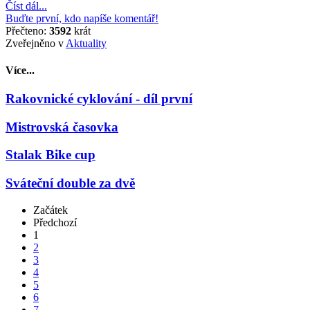
Číst dál...
Buďte první, kdo napíše komentář!
Přečteno:
3592
krát
Zveřejněno v
Aktuality
Více...
Rakovnické cyklování - díl první
Mistrovská časovka
Stalak Bike cup
Sváteční double za dvě
Začátek
Předchozí
1
2
3
4
5
6
7