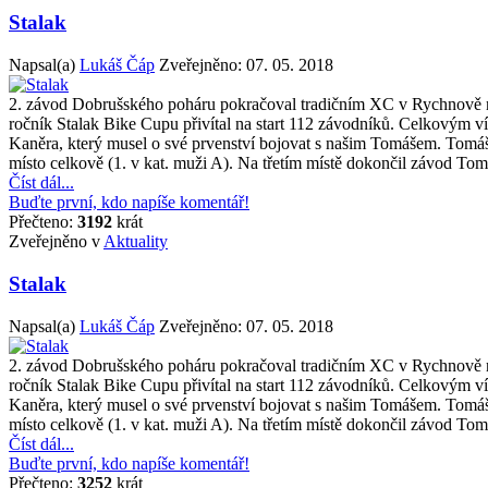
Stalak
Napsal(a)
Lukáš Čáp
Zveřejněno:
07. 05. 2018
2. závod Dobrušského poháru pokračoval tradičním XC v Rychnově 
ročník Stalak Bike Cupu přivítal na start 112 závodníků. Celkovým ví
Kaněra, který musel o své prvenství bojovat s našim Tomášem. Tomá
místo celkově (1. v kat. muži A). Na třetím místě dokončil závod T
Číst dál...
Buďte první, kdo napíše komentář!
Přečteno:
3192
krát
Zveřejněno v
Aktuality
Stalak
Napsal(a)
Lukáš Čáp
Zveřejněno:
07. 05. 2018
2. závod Dobrušského poháru pokračoval tradičním XC v Rychnově 
ročník Stalak Bike Cupu přivítal na start 112 závodníků. Celkovým ví
Kaněra, který musel o své prvenství bojovat s našim Tomášem. Tomá
místo celkově (1. v kat. muži A). Na třetím místě dokončil závod T
Číst dál...
Buďte první, kdo napíše komentář!
Přečteno:
3252
krát