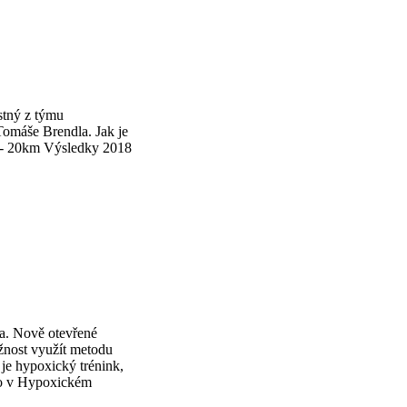
stný z týmu
omáše Brendla. Jak je
8 - 20km Výsledky 2018
a. Nově otevřené
nost využít metodu
 je hypoxický trénink,
ímo v Hypoxickém