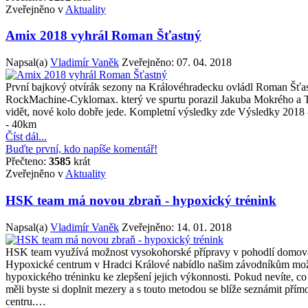
Zveřejněno v
Aktuality
Amix 2018 vyhrál Roman Šťastný
Napsal(a)
Vladimír Vaněk
Zveřejněno:
07. 04. 2018
První bajkový otvírák sezony na Královéhradecku ovládl Roman Šťa
RockMachine-Cyklomax. který ve spurtu porazil Jakuba Mokrého a T
vidět, nové kolo dobře jede. Kompletní výsledky zde Výsledky 201
- 40km
Číst dál...
Buďte první, kdo napíše komentář!
Přečteno:
3585
krát
Zveřejněno v
Aktuality
HSK team má novou zbraň - hypoxický trénink
Napsal(a)
Vladimír Vaněk
Zveřejněno:
14. 01. 2018
HSK team využívá možnost vysokohorské přípravy v pohodlí domov
Hypoxické centrum v Hradci Králové nabídlo našim závodníkům mož
hypoxického tréninku ke zlepšení jejich výkonnosti. Pokud nevíte, co
měli byste si doplnit mezery a s touto metodou se blíže seznámit př
centru.…