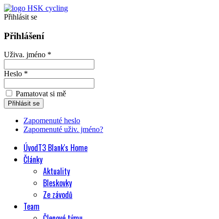
Přihlásit se
Přihlášení
Uživa. jméno *
Heslo *
Pamatovat si mě
Zapomenuté heslo
Zapomenuté uživ. jméno?
Úvod
T3 Blank's Home
Články
Aktuality
Bleskovky
Ze závodů
Team
Členové týmu