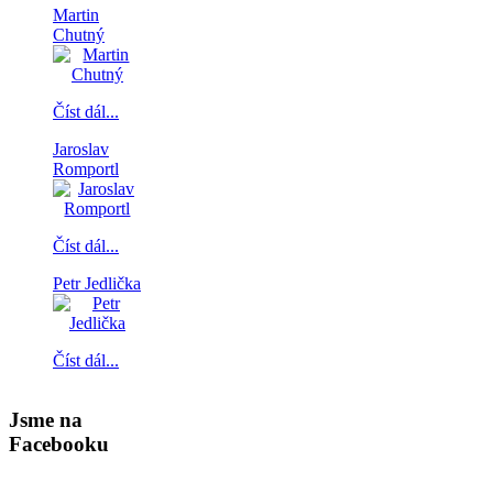
Martin
Chutný
Číst dál...
Jaroslav
Romportl
Číst dál...
Petr Jedlička
Číst dál...
Jsme na
Facebooku