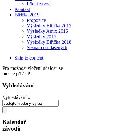
Přidat závod
Kontakt
Biřička 2019
Propozice
Výsledky Biřička 2015
Výsledky Amix 2016
Výsledky 2017
Výsledky Biřička 2018
Seznam přihlášených
Skip to content
Pro možnost vložení události se
musíte přilásit!
Vyhledávání
Vyhledávání...
Kalendář
závodů