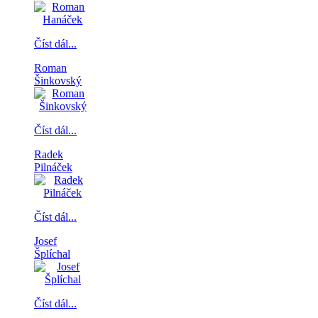
Číst dál...
Roman
Šinkovský
Číst dál...
Radek
Pilnáček
Číst dál...
Josef
Šplíchal
Číst dál...