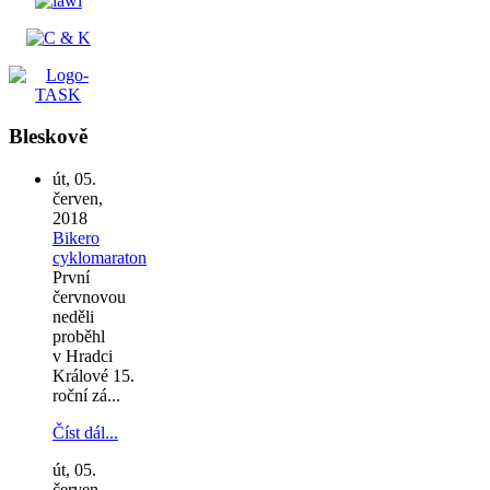
Bleskově
út, 05.
červen,
2018
Bikero
cyklomaraton
První
červnovou
neděli
proběhl
v Hradci
Králové 15.
roční zá...
Číst dál...
út, 05.
červen,