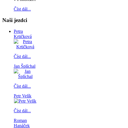
Číst dál...
Naši jezdci
Petra
Krtičková
Číst dál...
Jan Šplíchal
Číst dál...
Petr Velík
Číst dál...
Roman
Hanáček