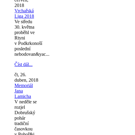
2018
Vrchařská
Liga 2018
Ve středu
30. května
proběhl ve
Rtyni
v Podkrkonoší
poslední
nebodovan&yac...
Číst dál...
čt, 26.
duben, 2018
Memoriál
Jana
Lamicha
V neděle se
rozjel
Dobrušský
pohár
tradiční
časovkou
v Pohoř&i...