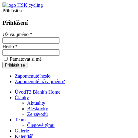
Přihlásit se
Přihlášení
Uživa. jméno *
Heslo *
Pamatovat si mě
Zapomenuté heslo
Zapomenuté uživ. jméno?
Úvod
T3 Blank's Home
Články
Aktuality
Bleskovky
Ze závodů
Team
Členové týmu
Galerie
Kalendář