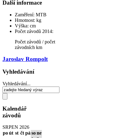
Další informace
Zaměření:
MTB
Hmotnost:
kg
Výška:
cm
Počet závodů 2014:
Počet závodů / počet
závodních km
Jaroslav Rompolt
Vyhledávání
Vyhledávání...
Kalendář
závodů
SRPEN 2026
po
út
st
čt
pá
so
ne