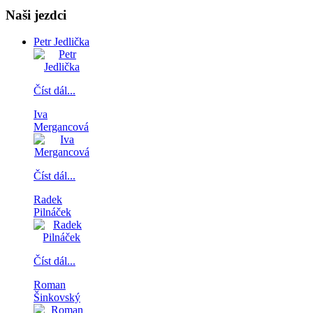
Naši jezdci
Petr Jedlička
Číst dál...
Iva
Mergancová
Číst dál...
Radek
Pilnáček
Číst dál...
Roman
Šinkovský