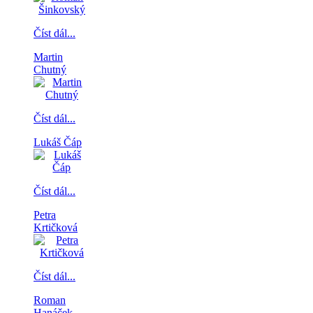
Číst dál...
Martin
Chutný
Číst dál...
Lukáš Čáp
Číst dál...
Petra
Krtičková
Číst dál...
Roman
Hanáček