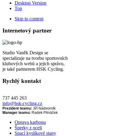
Desktop Version
Top
Skip to content
Internetový partner
Studio Vaněk Design se
specializuje na tvorbu sportovních
klubových webů a jejich správu,
je také partnerem HSK Cycling.
Rychlý kontakt
737 445 263
info@hsk-cycling.cz
Prezident teamu:
Jiří Nádvorník
Manager teamu:
Radek Pilnáček
Oprava karbonu
Šperky z oceli
Spací kyslíkové stany