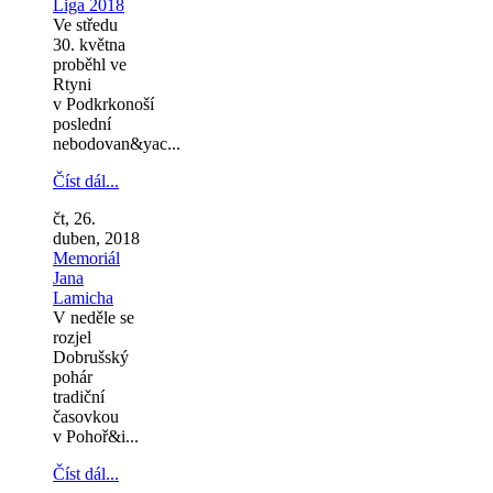
Liga 2018
Ve středu
30. května
proběhl ve
Rtyni
v Podkrkonoší
poslední
nebodovan&yac...
Číst dál...
čt, 26.
duben, 2018
Memoriál
Jana
Lamicha
V neděle se
rozjel
Dobrušský
pohár
tradiční
časovkou
v Pohoř&i...
Číst dál...