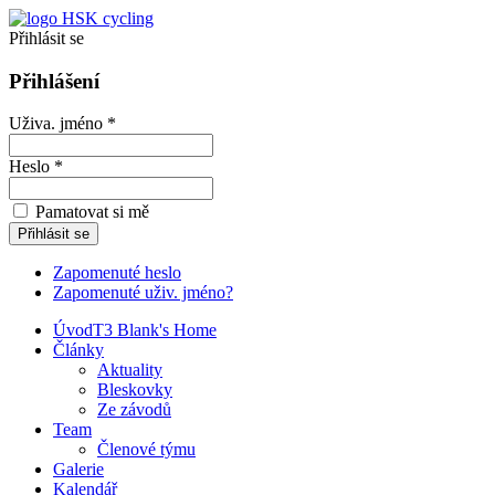
Přihlásit se
Přihlášení
Uživa. jméno *
Heslo *
Pamatovat si mě
Zapomenuté heslo
Zapomenuté uživ. jméno?
Úvod
T3 Blank's Home
Články
Aktuality
Bleskovky
Ze závodů
Team
Členové týmu
Galerie
Kalendář