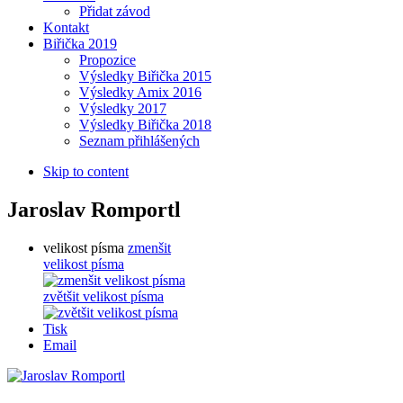
Přidat závod
Kontakt
Biřička 2019
Propozice
Výsledky Biřička 2015
Výsledky Amix 2016
Výsledky 2017
Výsledky Biřička 2018
Seznam přihlášených
Skip to content
Jaroslav Romportl
velikost písma
zmenšit
velikost písma
zvětšit velikost písma
Tisk
Email