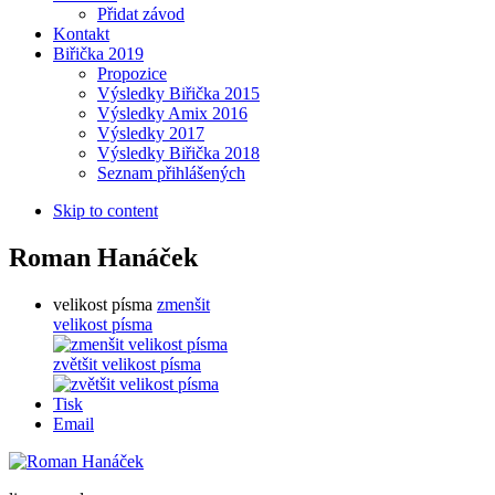
Přidat závod
Kontakt
Biřička 2019
Propozice
Výsledky Biřička 2015
Výsledky Amix 2016
Výsledky 2017
Výsledky Biřička 2018
Seznam přihlášených
Skip to content
Roman Hanáček
velikost písma
zmenšit
velikost písma
zvětšit velikost písma
Tisk
Email