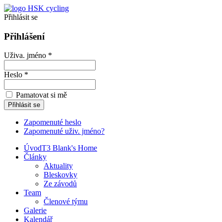
Přihlásit se
Přihlášení
Uživa. jméno *
Heslo *
Pamatovat si mě
Zapomenuté heslo
Zapomenuté uživ. jméno?
Úvod
T3 Blank's Home
Články
Aktuality
Bleskovky
Ze závodů
Team
Členové týmu
Galerie
Kalendář