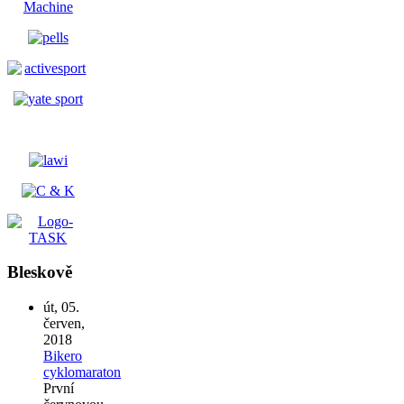
Bleskově
út, 05.
červen,
2018
Bikero
cyklomaraton
První