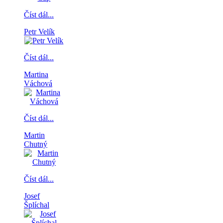
Číst dál...
Petr Velík
Číst dál...
Martina
Váchová
Číst dál...
Martin
Chutný
Číst dál...
Josef
Šplíchal