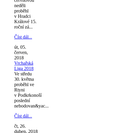
červnovou
neděli
proběhl
v Hradci
Králové 15.
roční zá...
Číst dál...
út, 05.
červen,
2018
Vrchařská
Liga 2018
Ve středu
30. května
proběhl ve
Rtyni
v Podkrkonoší
poslední
nebodovan&yac...
Číst dál...
čt, 26.
duben, 2018