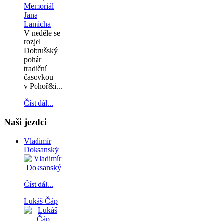
Memoriál
Jana
Lamicha
V neděle se
rozjel
Dobrušský
pohár
tradiční
časovkou
v Pohoř&i...
Číst dál...
Naši jezdci
Vladimír
Doksanský
Číst dál...
Lukáš Čáp