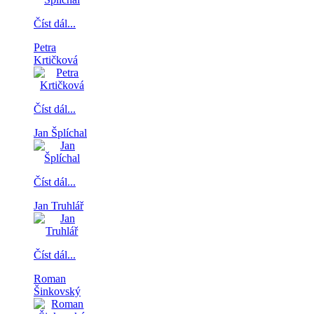
Číst dál...
Petra
Krtičková
Číst dál...
Jan Šplíchal
Číst dál...
Jan Truhlář
Číst dál...
Roman
Šinkovský