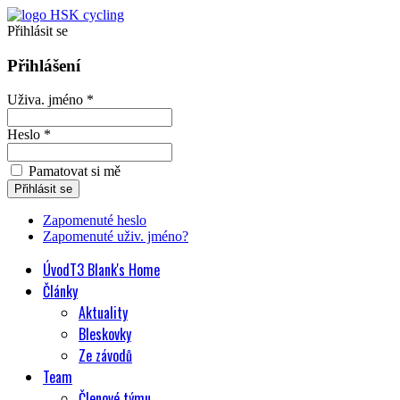
Přihlásit se
Přihlášení
Uživa. jméno *
Heslo *
Pamatovat si mě
Zapomenuté heslo
Zapomenuté uživ. jméno?
Úvod
T3 Blank's Home
Články
Aktuality
Bleskovky
Ze závodů
Team
Členové týmu