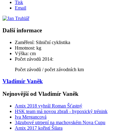
Tisk
Email
Další informace
Zaměření:
Silniční cyklistika
Hmotnost:
kg
Výška:
cm
Počet závodů 2014:
Počet závodů / počet závodních km
Vladimír Vaněk
Nejnovější od Vladimír Vaněk
Amix 2018 vyhrál Roman Šťastný
HSK team má novou zbraň - hypoxický trénink
Iva Mergancová
34zubové utrpení na machovském Nova Cupu
Amix 2017 kořistí Šilara