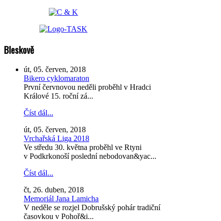
Bleskově
út, 05. červen, 2018
Bikero cyklomaraton
První červnovou neděli proběhl v Hradci
Králové 15. roční zá...
Číst dál...
út, 05. červen, 2018
Vrchařská Liga 2018
Ve středu 30. května proběhl ve Rtyni
v Podkrkonoší poslední nebodovan&yac...
Číst dál...
čt, 26. duben, 2018
Memoriál Jana Lamicha
V neděle se rozjel Dobrušský pohár tradiční
časovkou v Pohoř&i...