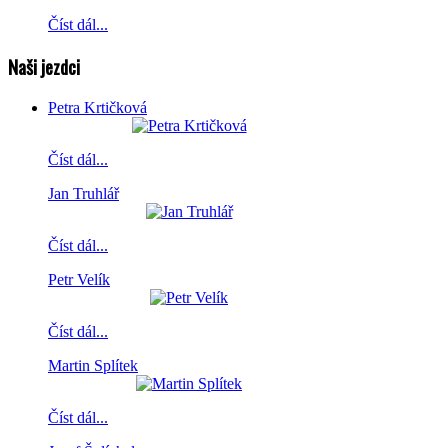
Číst dál...
Naši jezdci
Petra Krtičková
Číst dál...
Jan Truhlář
Číst dál...
Petr Velík
Číst dál...
Martin Splítek
Číst dál...