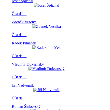
Josef Šplíchal
Číst dál...
Zdeněk Veselka
Číst dál...
Radek Pilnáček
Číst dál...
Vladimír Doksanský
Číst dál...
Jiří Nádvorník
Číst dál...
Roman Šinkovský