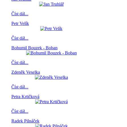
Číst dál...
Petr Velík
Číst dál...
Bohumil Bouzek - Boban
Číst dál...
Zdeněk Veselka
Číst dál...
Petra Krtičková
Číst dál...
Radek Pilnáček