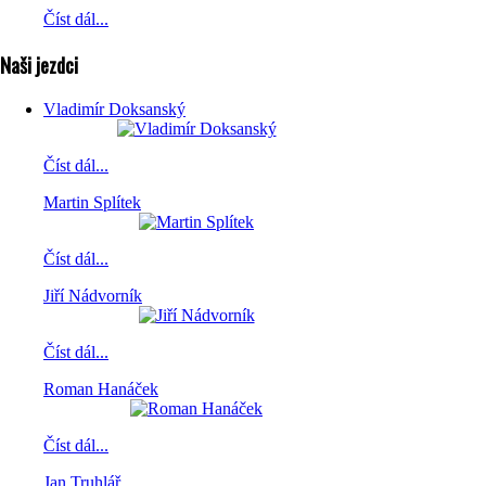
Číst dál...
Naši jezdci
Vladimír Doksanský
Číst dál...
Martin Splítek
Číst dál...
Jiří Nádvorník
Číst dál...
Roman Hanáček
Číst dál...
Jan Truhlář