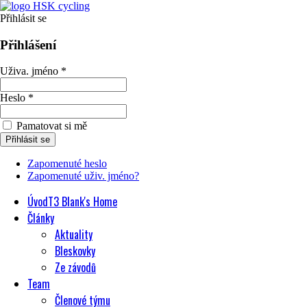
Přihlásit se
Přihlášení
Uživa. jméno *
Heslo *
Pamatovat si mě
Zapomenuté heslo
Zapomenuté uživ. jméno?
Úvod
T3 Blank's Home
Články
Aktuality
Bleskovky
Ze závodů
Team
Členové týmu