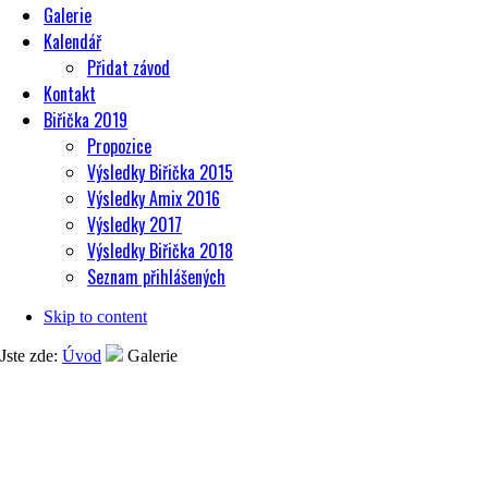
Galerie
Kalendář
Přidat závod
Kontakt
Biřička 2019
Propozice
Výsledky Biřička 2015
Výsledky Amix 2016
Výsledky 2017
Výsledky Biřička 2018
Seznam přihlášených
Skip to content
Jste zde:
Úvod
Galerie