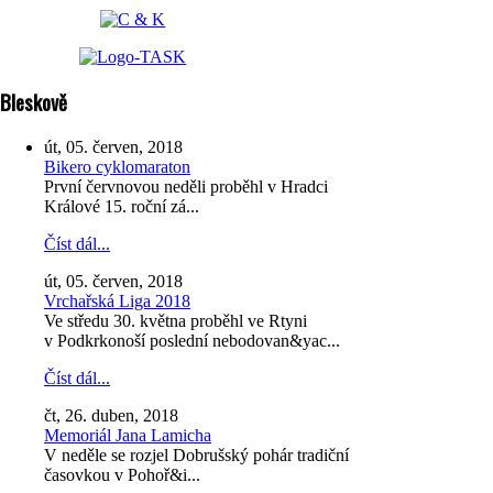
Bleskově
út, 05. červen, 2018
Bikero cyklomaraton
První červnovou neděli proběhl v Hradci
Králové 15. roční zá...
Číst dál...
út, 05. červen, 2018
Vrchařská Liga 2018
Ve středu 30. května proběhl ve Rtyni
v Podkrkonoší poslední nebodovan&yac...
Číst dál...
čt, 26. duben, 2018
Memoriál Jana Lamicha
V neděle se rozjel Dobrušský pohár tradiční
časovkou v Pohoř&i...