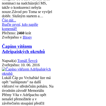
nominaci na nadcházející MS,
takže o konkurenci nebyla
nouze.Závod pro Toma se vyvíjel
dobře. Slušným startem a…
Číst dál...
Buďte první, kdo napíše
komentář!
Přečteno:
2460
krát
Zveřejněno v
Blogy
Čapíno vítězem
Adršpašských okruhů
Napsal(a)
Tomáš Ševců
Zveřejněno:
10. 06. 2016
Lukáš Čáp po Vrchařské lize má
opět "našlápnuto" na další
vítězství ve středečním poháru. Na
úvodním závodě Memoriálu
Přémy Víta v Adršpachu opět
nenašel přemožitele a v
závěrečném stoupání předčil