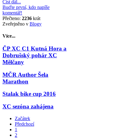
Číst dál...
Buďte první, kdo napíše
komentář!
Přečteno:
2236
krát
Zveřejněno v
Blogy
Více...
ČP XC C1 Kutná Hora a
Dobrušský pohár XC
Mělčany
MČR Author Šela
Marathon
Stalak bike cup 2016
XC sezóna zahájena
Začátek
Předchozí
1
2