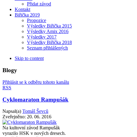
Přidat závod
Kontakt
Biřička 2019
Propozice
Výsledky Biřička 2015
Výsledky Amix 2016
Výsledky 2017
Výsledky Biřička 2018
Seznam přihlášených
Skip to content
Blogy
Přihlásit se k odběru tohoto kanálu
RSS
Cyklomaraton Rampušák
Napsal(a)
Tomáš Ševců
Zveřejněno:
20. 06. 2016
Na kultovní závod Rampušák
vyrazilo HSK v nových dresech.