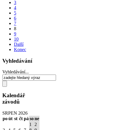
3
4
5
6
7
8
9
10
Další
Konec
Vyhledávání
Vyhledávání...
Kalendář
závodů
SRPEN 2026
po
út
st
čt
pá
so
ne
1
2