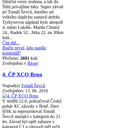
Silniční verze zrušena, a tak do
Štítů privažíme biky. Super závod
jel Tomáš Ševců, kterého od
velkého úspěchu zastavil defekt.
Tyrkysovou náplastí bylo alespoň
4. místo Lukáše. Martin Chutný
24., Radek 52., Jirka 22. na 30km
trati...
Číst dál...
Buďte první, kdo napíše
komentář!
Přečteno:
2691
krát
Zveřejněno v
Blogy
4. ČP XCO Brno
Napsal(a)
Tomáš Ševců
Zveřejněno:
13. 06. 2016
V neděli 12.6. pokračoval Český
pohár XC závody v Brně. Dres
HSK tu reprezentoval Tomáš
Ševců starující v kategorii do 23
let. Závod byl opět zařazen v
kategorii C1 a zároveň měl určit