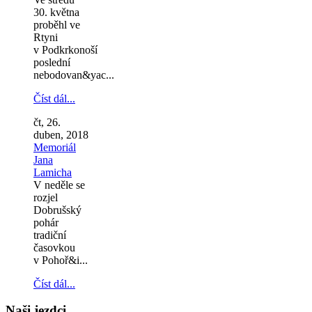
30. května
proběhl ve
Rtyni
v Podkrkonoší
poslední
nebodovan&yac...
Číst dál...
čt, 26.
duben, 2018
Memoriál
Jana
Lamicha
V neděle se
rozjel
Dobrušský
pohár
tradiční
časovkou
v Pohoř&i...
Číst dál...
Naši jezdci