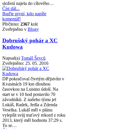
složení najela do cílového…
Číst dál...
Buďte první, kdo napíše
komentář!
Přečteno:
2367
krát
Zveřejněno v
Blogy
Dobrušský pohár a XC
Kudowa
Napsal(a)
Tomáš Ševců
Zveřejněno:
25. 05. 2016
DP pokračoval čtvrtým dějstvím v
Kvasinách 19 km dlouhou
časovkou na Luisino údolí. Na
start se v 10 hod postavilo 70
závodníků. Z našeho týmu jel
Lukáš, Radek, Jedla a Zdenda
Veselka. Lukáš měl v plánu
vylepšit svůj traťový rekord z roku
2013, který měl hodnotu 37:29 s.
To se…