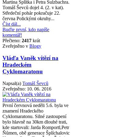
Martina Splítka i Petra Sulzbachra.
Tomáš Ševců dojel 4. (2. v kat).
Středeční pohár pokračuje 22.
června Polickými okruhy...
Číst dál...
Buďte první, kdo napíše
komentář!
Přečteno:
2417
krát
Zveřejněno v
Blogy
Vláďa Vaněk vítězí na
Hradeckém
Cyklomaratonu
Napsal(a)
Tomáš Ševců
Zveřejněno:
10. 06. 2016
První červnová neděli 5.6. byla ve
znamení Hradeckého
Cyklomaratonu. Silné zastoupení
bylo hlavně na 30km dlouhé trati,
kde startovali: Jarda Romportl,Petr
Ňůmen, obě generace Šplíchalovic