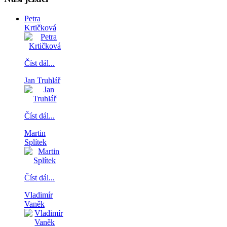
Petra
Krtičková
Číst dál...
Jan Truhlář
Číst dál...
Martin
Splítek
Číst dál...
Vladimír
Vaněk