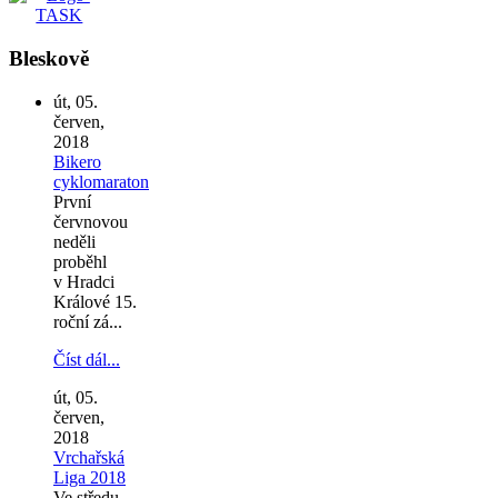
Bleskově
út, 05.
červen,
2018
Bikero
cyklomaraton
První
červnovou
neděli
proběhl
v Hradci
Králové 15.
roční zá...
Číst dál...
út, 05.
červen,
2018
Vrchařská
Liga 2018
Ve středu