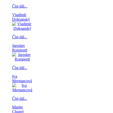
Číst dál...
Vladimír
Doksanský
Číst dál...
Jaroslav
Romportl
Číst dál...
Iva
Mergancová
Číst dál...
Martin
Chutný