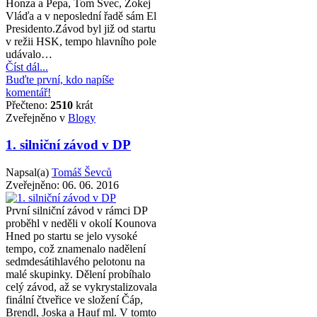
Honza a Pepa, Tom Švec, Žokej
Vláďa a v neposlední řadě sám El
Presidento.Závod byl již od startu
v režii HSK, tempo hlavního pole
udávalo…
Číst dál...
Buďte první, kdo napíše
komentář!
Přečteno:
2510
krát
Zveřejněno v
Blogy
1. silniční závod v DP
Napsal(a)
Tomáš Ševců
Zveřejněno:
06. 06. 2016
První silniční závod v rámci DP
proběhl v neděli v okolí Kounova
Hned po startu se jelo vysoké
tempo, což znamenalo nadělení
sedmdesátihlavého pelotonu na
malé skupinky. Dělení probíhalo
celý závod, až se vykrystalizovala
finální čtveřice ve složení Čáp,
Brendl, Joska a Hauf ml. V tomto