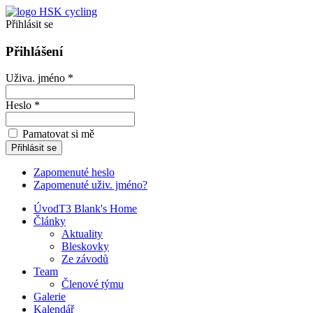
Přihlásit se
Přihlášení
Uživa. jméno *
Heslo *
Pamatovat si mě
Zapomenuté heslo
Zapomenuté uživ. jméno?
Úvod
T3 Blank's Home
Články
Aktuality
Bleskovky
Ze závodů
Team
Členové týmu
Galerie
Kalendář