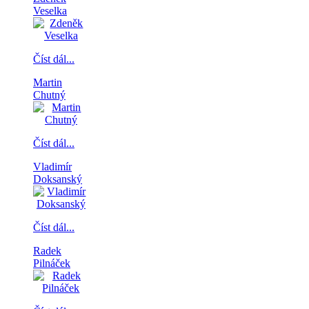
Veselka
Číst dál...
Martin
Chutný
Číst dál...
Vladimír
Doksanský
Číst dál...
Radek
Pilnáček