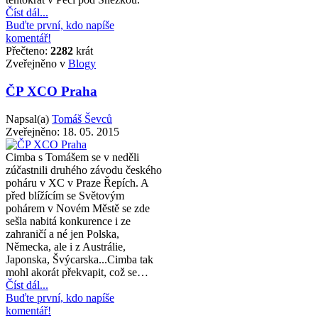
Číst dál...
Buďte první, kdo napíše
komentář!
Přečteno:
2282
krát
Zveřejněno v
Blogy
ČP XCO Praha
Napsal(a)
Tomáš Ševců
Zveřejněno:
18. 05. 2015
Cimba s Tomášem se v neděli
zúčastnili druhého závodu českého
poháru v XC v Praze Řepích. A
před blížícím se Světovým
pohárem v Novém Městě se zde
sešla nabitá konkurence i ze
zahraničí a né jen Polska,
Německa, ale i z Austrálie,
Japonska, Švýcarska...Cimba tak
mohl akorát překvapit, což se…
Číst dál...
Buďte první, kdo napíše
komentář!