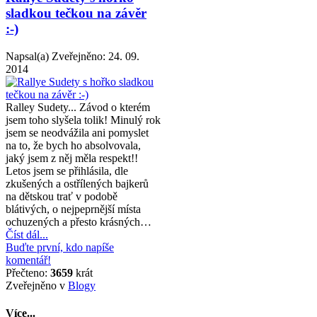
sladkou tečkou na závěr
:-)
Napsal(a)
Zveřejněno:
24. 09.
2014
Ralley Sudety... Závod o kterém
jsem toho slyšela tolik! Minulý rok
jsem se neodvážila ani pomyslet
na to, že bych ho absolvovala,
jaký jsem z něj měla respekt!!
Letos jsem se přihlásila, dle
zkušených a ostřílených bajkerů
na dětskou trať v podobě
blátivých, o nejpeprnější místa
ochuzených a přesto krásných…
Číst dál...
Buďte první, kdo napíše
komentář!
Přečteno:
3659
krát
Zveřejněno v
Blogy
Více...