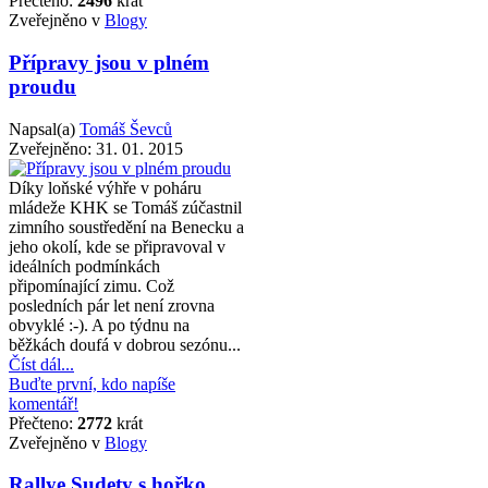
Přečteno:
2496
krát
Zveřejněno v
Blogy
Přípravy jsou v plném
proudu
Napsal(a)
Tomáš Ševců
Zveřejněno:
31. 01. 2015
Díky loňské výhře v poháru
mládeže KHK se Tomáš zúčastnil
zimního soustředění na Benecku a
jeho okolí, kde se připravoval v
ideálních podmínkách
připomínající zimu. Což
posledních pár let není zrovna
obvyklé :-). A po týdnu na
běžkách doufá v dobrou sezónu...
Číst dál...
Buďte první, kdo napíše
komentář!
Přečteno:
2772
krát
Zveřejněno v
Blogy
Rallye Sudety s hořko