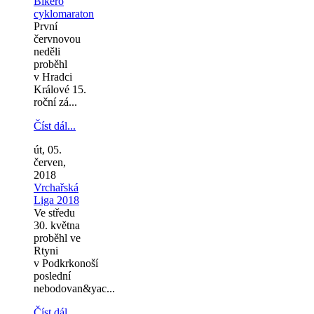
Bikero
cyklomaraton
První
červnovou
neděli
proběhl
v Hradci
Králové 15.
roční zá...
Číst dál...
út, 05.
červen,
2018
Vrchařská
Liga 2018
Ve středu
30. května
proběhl ve
Rtyni
v Podkrkonoší
poslední
nebodovan&yac...
Číst dál...