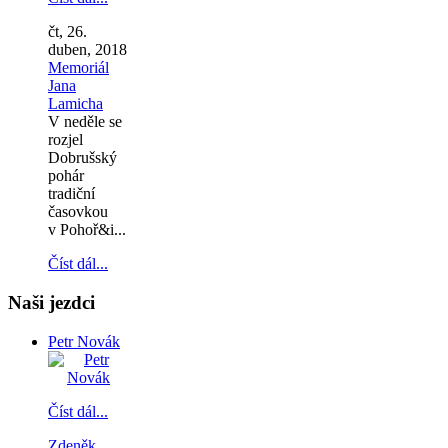
čt, 26.
duben, 2018
Memoriál
Jana
Lamicha
V neděle se
rozjel
Dobrušský
pohár
tradiční
časovkou
v Pohoř&i...
Číst dál...
Naši jezdci
Petr Novák
Číst dál...
Zdeněk