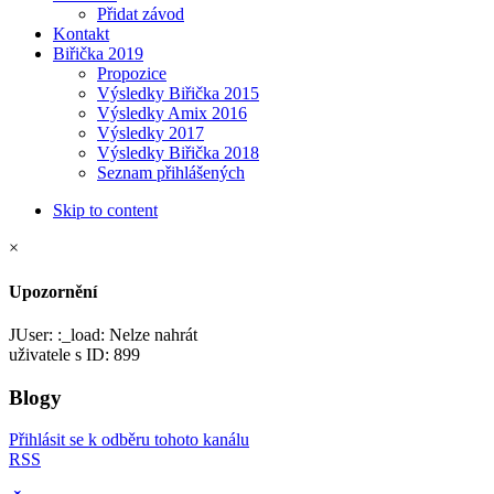
Přidat závod
Kontakt
Biřička 2019
Propozice
Výsledky Biřička 2015
Výsledky Amix 2016
Výsledky 2017
Výsledky Biřička 2018
Seznam přihlášených
Skip to content
×
Upozornění
JUser: :_load: Nelze nahrát
uživatele s ID: 899
Blogy
Přihlásit se k odběru tohoto kanálu
RSS