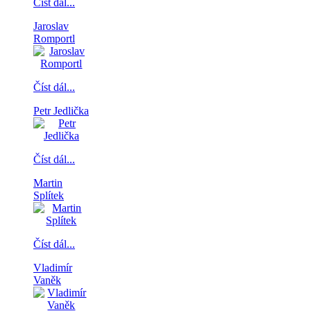
Číst dál...
Jaroslav
Romportl
Číst dál...
Petr Jedlička
Číst dál...
Martin
Splítek
Číst dál...
Vladimír
Vaněk