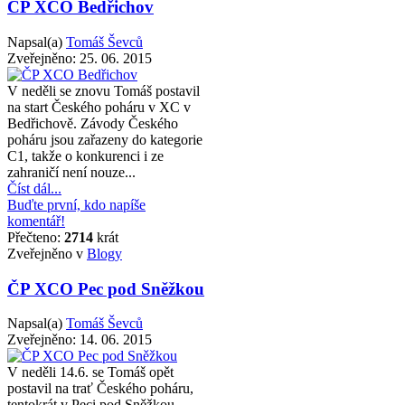
ČP XCO Bedřichov
Napsal(a)
Tomáš Ševců
Zveřejněno:
25. 06. 2015
V neděli se znovu Tomáš postavil
na start Českého poháru v XC v
Bedřichově. Závody Českého
poháru jsou zařazeny do kategorie
C1, takže o konkurenci i ze
zahraničí není nouze...
Číst dál...
Buďte první, kdo napíše
komentář!
Přečteno:
2714
krát
Zveřejněno v
Blogy
ČP XCO Pec pod Sněžkou
Napsal(a)
Tomáš Ševců
Zveřejněno:
14. 06. 2015
V neděli 14.6. se Tomáš opět
postavil na trať Českého poháru,
tentokrát v Peci pod Sněžkou.