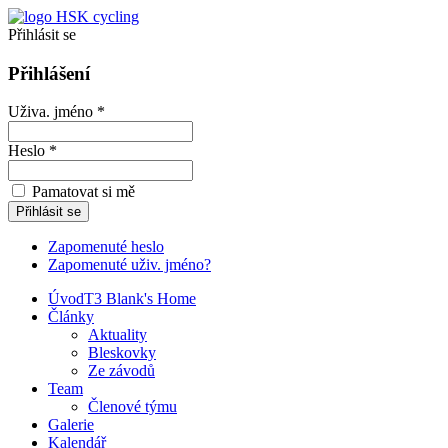
Přihlásit se
Přihlášení
Uživa. jméno *
Heslo *
Pamatovat si mě
Zapomenuté heslo
Zapomenuté uživ. jméno?
Úvod
T3 Blank's Home
Články
Aktuality
Bleskovky
Ze závodů
Team
Členové týmu
Galerie
Kalendář