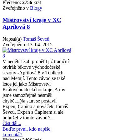
Přečteno:
2756
krát
Zveřejněno v
Blogy
Mistrovství kraje v XC
Aprílová 8
Napsal(a)
Tomáš Ševců
Zveřejněno:
13. 04. 2015
V neděli 13.4. proběhl již tradiční
otvírák bikové východočeské
sezóny -Aprílová 8 v Teplicích
nad Metují. Tento závod se také
letos jel jako Mistrovství
Královéhradeckého kraje. A my
jsme samozřejmě nesměli
chybět...Na start se postavil
Expen, Čapíno a nováček Tomáš
Ševců. Expen s Čapínem si ale
bohužel v tomto závodě…
Číst dál...
Buďte první, kdo napíše
komentář!