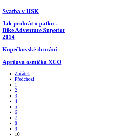
Svatba v HSK
Jak prohrát o patku -
Bike Adventure Superior
2014
Kopečkovské drncání
Aprílová osmička XCO
Začátek
Předchozí
1
2
3
4
5
6
7
8
9
10