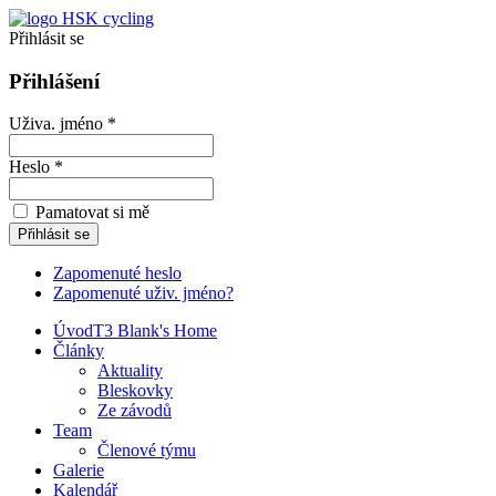
Přihlásit se
Přihlášení
Uživa. jméno *
Heslo *
Pamatovat si mě
Zapomenuté heslo
Zapomenuté uživ. jméno?
Úvod
T3 Blank's Home
Články
Aktuality
Bleskovky
Ze závodů
Team
Členové týmu
Galerie
Kalendář