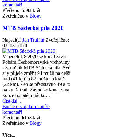
komentář!
Přečteno:
5593
krát
Zveřejněno v
Blogy
MTB Sádecká pila 2020
Napsal(a)
Jan Truhlář
Zveřejněno:
03. 08. 2020
V neděli 1.8.2020 se konal závod
Poháru Českomoravské vrchoviny
- 8. ročník MTB Sádecká pila. Své
síly přijelo změřit 94 mužů na delší
trati (41 km) a 82 mužů na kratší
(22 km). Žen se představilo 19 a to
na kratší trati. Závod se konal v na
kopce bohatém Sádku…
Číst dál...
Buďte první, kdo napíše
komentář!
Přečteno:
6158
krát
Zveřejněno v
Blogy
Více...