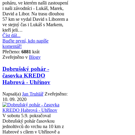
poháru, ve kterém našli zastoupení
i naši závodníci - Lukáš, Marek,
David a Libor. Na trasu dlouhou
57 km se vydal David s Liborem a
ve stejný čas i Lukáš s Markem,
kteří jeli…
Číst dál...
Buďte první, kdo napíše
komentář!
Přečteno:
6881
krát
Zveřejněno v
Blogy
Dobrušský pohár -
časovka KREDO
Habrová - Uhřínov
Napsal(a)
Jan Truhlář
Zveřejněno:
10. 09. 2020
V sobotu 5.9. pokračoval
Dobrušský pohár časovkou
jednoltivců do vrchu na 10 km z
Habrové s cílem v Uhřínově a