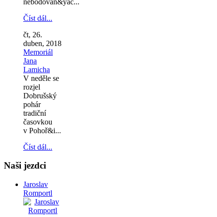
nebodovan&yac...
Číst dál...
čt, 26.
duben, 2018
Memoriál
Jana
Lamicha
V neděle se
rozjel
Dobrušský
pohár
tradiční
časovkou
v Pohoř&i...
Číst dál...
Naši jezdci
Jaroslav
Romportl