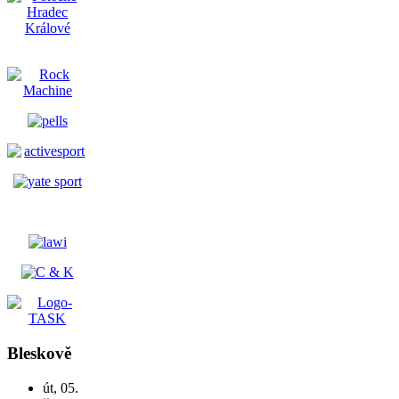
Bleskově
út, 05.