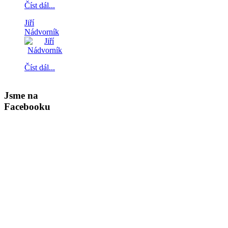
Číst dál...
Jiří
Nádvorník
Číst dál...
Jsme na
Facebooku