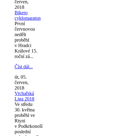
červen,
2018
Bikero
cyklomaraton
První
červnovou
neděli
proběhl
v Hradci
Králové 15.
roční zá...
Číst dál...
út, 05.
červen,
2018
Vrchařská
Liga 2018
Ve středu
30. května
proběhl ve
Rtyni
v Podkrkonoší
poslední