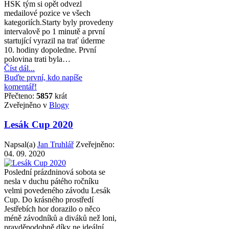
HSK tým si opět odvezl
medailové pozice ve všech
kategoriích.Starty byly provedeny
intervalově po 1 minutě a první
startující vyrazil na trať úderme
10. hodiny dopoledne. První
polovina trati byla…
Číst dál...
Buďte první, kdo napíše
komentář!
Přečteno:
5857
krát
Zveřejněno v
Blogy
Lesák Cup 2020
Napsal(a)
Jan Truhlář
Zveřejněno:
04. 09. 2020
Poslední prázdninová sobota se
nesla v duchu pátého ročníku
velmi povedeného závodu Lesák
Cup. Do krásného prostředí
Jestřebích hor dorazilo o něco
méně závodníků a diváků než loni,
pravděpodobně díky ne ideální