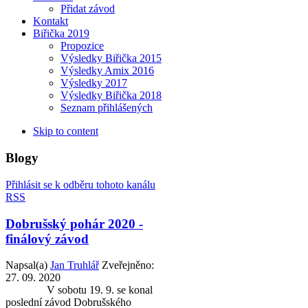
Přidat závod
Kontakt
Biřička 2019
Propozice
Výsledky Biřička 2015
Výsledky Amix 2016
Výsledky 2017
Výsledky Biřička 2018
Seznam přihlášených
Skip to content
Blogy
Přihlásit se k odběru tohoto kanálu
RSS
Dobrušský pohár 2020 -
finálový závod
Napsal(a)
Jan Truhlář
Zveřejněno:
27. 09. 2020
V sobotu 19. 9. se konal
poslední závod Dobrušského