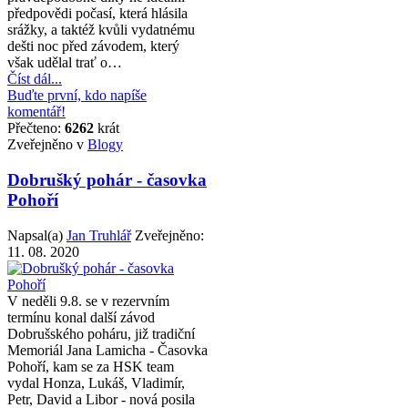
předpovědi počasí, která hlásila
srážky, a taktéž kvůli vydatnému
dešti noc před závodem, který
však udělal trať o…
Číst dál...
Buďte první, kdo napíše
komentář!
Přečteno:
6262
krát
Zveřejněno v
Blogy
Dobrušký pohár - časovka
Pohoří
Napsal(a)
Jan Truhlář
Zveřejněno:
11. 08. 2020
V neděli 9.8. se v rezervním
termínu konal další závod
Dobrušského poháru, již tradiční
Memoriál Jana Lamicha - Časovka
Pohoří, kam se za HSK team
vydal Honza, Lukáš, Vladimír,
Petr, David a Libor - nová posila