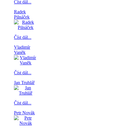
Číst dál...
Radek
Pilnáček
Číst dál...
Vladimír
Vaněk
Číst dál...
Jan Truhlář
Číst dál...
Petr Novák