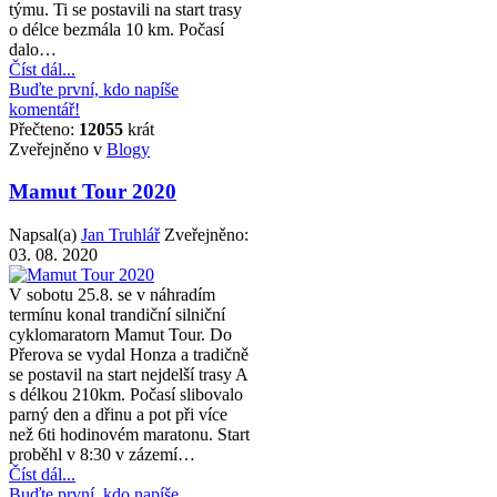
týmu. Ti se postavili na start trasy
o délce bezmála 10 km. Počasí
dalo…
Číst dál...
Buďte první, kdo napíše
komentář!
Přečteno:
12055
krát
Zveřejněno v
Blogy
Mamut Tour 2020
Napsal(a)
Jan Truhlář
Zveřejněno:
03. 08. 2020
V sobotu 25.8. se v náhradím
termínu konal trandiční silniční
cyklomaratorn Mamut Tour. Do
Přerova se vydal Honza a tradičně
se postavil na start nejdelší trasy A
s délkou 210km. Počasí slibovalo
parný den a dřinu a pot při více
než 6ti hodinovém maratonu. Start
proběhl v 8:30 v zázemí…
Číst dál...
Buďte první, kdo napíše