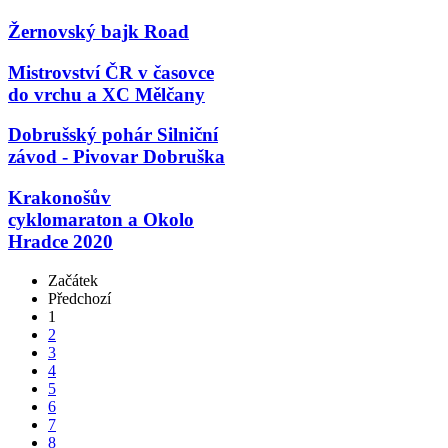
Žernovský bajk Road
Mistrovství ČR v časovce
do vrchu a XC Mělčany
Dobrušský pohár Silniční
závod - Pivovar Dobruška
Krakonošův
cyklomaraton a Okolo
Hradce 2020
Začátek
Předchozí
1
2
3
4
5
6
7
8