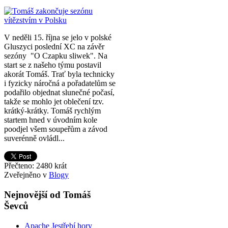
V neděli 15. října se jelo v polské
Gluszyci poslední XC na závěr
sezóny "O Czapku sliwek". Na
start se z našeho týmu postavil
akorát Tomáš. Trať byla technicky
i fyzicky náročná a pořadatelům se
podařilo objednat slunečné počasí,
takže se mohlo jet oblečení tzv.
krátký-krátky. Tomáš rychlým
startem hned v úvodním kole
poodjel všem soupeřům a závod
suverénně ovládl...
Přečteno: 2480 krát
Zveřejněno v
Blogy
Nejnovější od Tomáš
Ševců
Apache Jestřebí hory