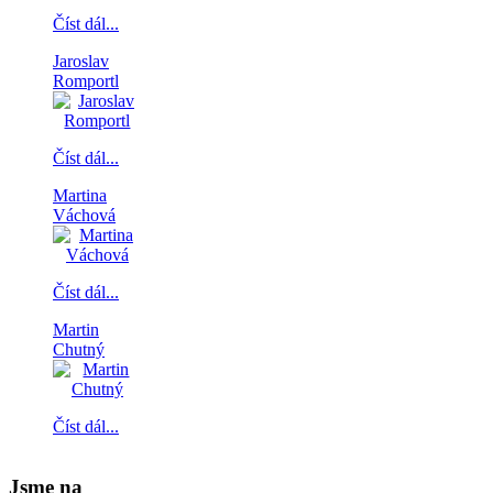
Číst dál...
Jaroslav
Romportl
Číst dál...
Martina
Váchová
Číst dál...
Martin
Chutný
Číst dál...
Jsme na