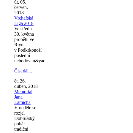
út, 05.
červen,
2018
Vrchařská
Liga 2018
Ve středu
30. května
proběhl ve
Rtyni
v Podkrkonoší
poslední
nebodovan&yac...
Číst dál...
čt, 26.
duben, 2018
Memoriál
Jana
Lamicha
V neděle se
rozjel
Dobrušský
pohár
tradiční