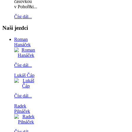
časovkou
v Pohoř&i...
Číst dál...
Naši jezdci
Roman
Hanáček
Číst dál...
Lukáš Čáp
Číst dál...
Radek
Pilnáček
Číst dál...