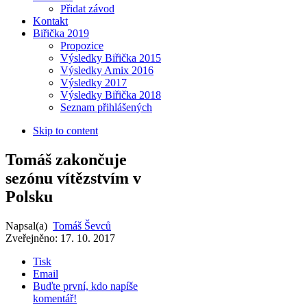
Přidat závod
Kontakt
Biřička 2019
Propozice
Výsledky Biřička 2015
Výsledky Amix 2016
Výsledky 2017
Výsledky Biřička 2018
Seznam přihlášených
Skip to content
Tomáš zakončuje
sezónu vítězstvím v
Polsku
Napsal(a)
Tomáš Ševců
Zveřejněno:
17. 10. 2017
Tisk
Email
Buďte první, kdo napíše
komentář!