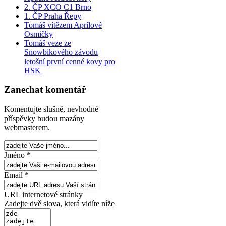
2. ČP XCO C1 Brno
1. ČP Praha Řepy
Tomáš vítězem Aprílové
Osmičky
Tomáš veze ze
Snowbikového závodu
letošní první cenné kovy pro
HSK
Zanechat komentář
Komentujte slušně, nevhodné
příspěvky budou mazány
webmasterem.
Jméno *
Email *
URL internetové stránky
Zadejte dvě slova, která vidíte níže