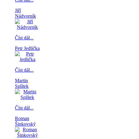
Jiří
Nádvorník
Číst dál...
Petr Jedlička
Číst dál...
Martin
Splítek
Číst dál...
Roman
Šinkovský