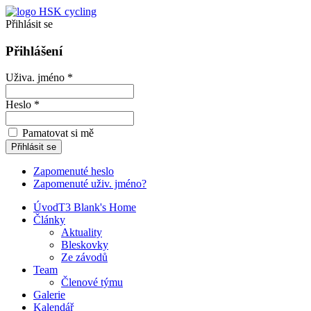
Přihlásit se
Přihlášení
Uživa. jméno *
Heslo *
Pamatovat si mě
Zapomenuté heslo
Zapomenuté uživ. jméno?
Úvod
T3 Blank's Home
Články
Aktuality
Bleskovky
Ze závodů
Team
Členové týmu
Galerie
Kalendář