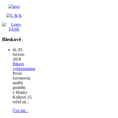
Bleskově
út, 05.
červen,
2018
Bikero
cyklomaraton
První
červnovou
neděli
proběhl
v Hradci
Králové 15.
roční zá...
Číst dál...