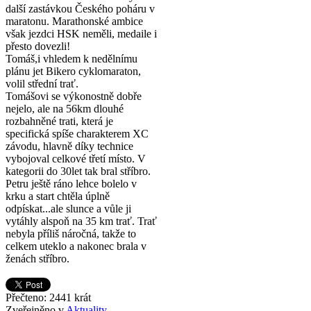
další zastávkou Českého poháru v
maratonu. Marathonské ambice
však jezdci HSK neměli, medaile i
přesto dovezli!
Tomáš,i vhledem k nedělnímu
plánu jet Bikero cyklomaraton,
volil střední trať.
Tomášovi se výkonostně dobře
nejelo, ale na 56km dlouhé
rozbahněné trati, která je
specifická spíše charakterem XC
závodu, hlavně díky technice
vybojoval celkové třetí místo. V
kategorii do 30let tak bral stříbro.
Petru ještě ráno lehce bolelo v
krku a start chtěla úplně
odpískat...ale slunce a vůle ji
vytáhly alspoň na 35 km trať. Trať
nebyla příliš náročná, takže to
celkem uteklo a nakonec brala v
ženách stříbro.
Přečteno: 2441 krát
Zveřejněno v
Aktuality