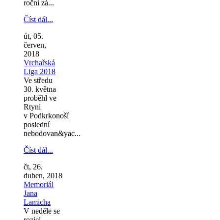
roční zá...
Číst dál...
út, 05.
červen,
2018
Vrchařská
Liga 2018
Ve středu
30. května
proběhl ve
Rtyni
v Podkrkonoší
poslední
nebodovan&yac...
Číst dál...
čt, 26.
duben, 2018
Memoriál
Jana
Lamicha
V neděle se
rozjel