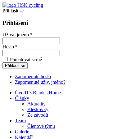
Přihlásit se
Přihlášení
Uživa. jméno *
Heslo *
Pamatovat si mě
Zapomenuté heslo
Zapomenuté uživ. jméno?
Úvod
T3 Blank's Home
Články
Aktuality
Bleskovky
Ze závodů
Team
Členové týmu
Galerie
Kalendář