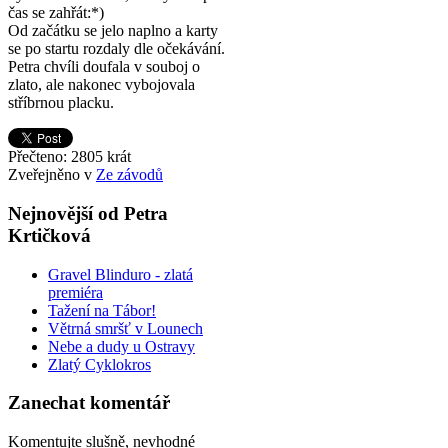
čas se zahřát:*)
Od začátku se jelo naplno a karty
se po startu rozdaly dle očekávání.
Petra chvíli doufala v souboj o
zlato, ale nakonec vybojovala
stříbrnou placku.
Přečteno: 2805 krát
Zveřejněno v
Ze závodů
Nejnovější od Petra
Krtičková
Gravel Blinduro - zlatá
premiéra
Tažení na Tábor!
Větrná smršť v Lounech
Nebe a dudy u Ostravy
Zlatý Cyklokros
Zanechat komentář
Komentujte slušně, nevhodné