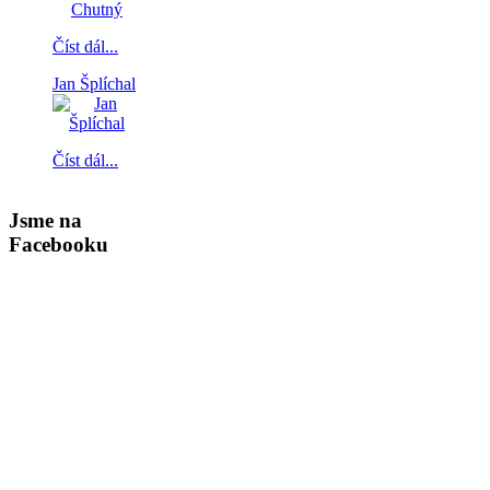
Číst dál...
Jan Šplíchal
Číst dál...
Jsme na
Facebooku