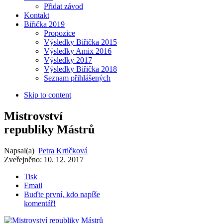
Přidat závod
Kontakt
Biřička 2019
Propozice
Výsledky Biřička 2015
Výsledky Amix 2016
Výsledky 2017
Výsledky Biřička 2018
Seznam přihlášených
Skip to content
Mistrovství
republiky Mástrů
Napsal(a)
Petra Krtičková
Zveřejněno:
10. 12. 2017
Tisk
Email
Buďte první, kdo napíše
komentář!