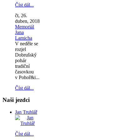
Číst dál...
čt, 26.
duben, 2018
Memoriál
Jana
Lamicha
V neděle se
rozjel
Dobrušský
pohár
tradiční
časovkou
v Pohoř&i...
Číst dál...
Naši jezdci
Jan Truhlář
Číst dál...