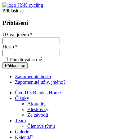
Přihlásit se
Přihlášení
Uživa. jméno *
Heslo *
Pamatovat si mě
Zapomenuté heslo
Zapomenuté uživ. jméno?
Úvod
T3 Blank's Home
Články
Aktuality
Bleskovky
Ze závodů
Team
Členové týmu
Galerie
Kalendář