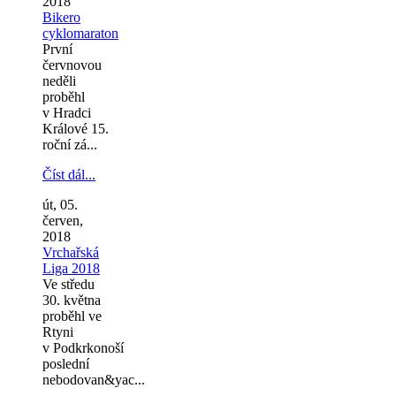
2018
Bikero
cyklomaraton
První
červnovou
neděli
proběhl
v Hradci
Králové 15.
roční zá...
Číst dál...
út, 05.
červen,
2018
Vrchařská
Liga 2018
Ve středu
30. května
proběhl ve
Rtyni
v Podkrkonoší
poslední
nebodovan&yac...