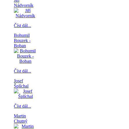
Jiří
Nádvorník
Číst dál...
Bohumil
Bouzek -
Boban
Číst dál...
Josef
Šplíchal
Číst dál...
Martin
Chutný