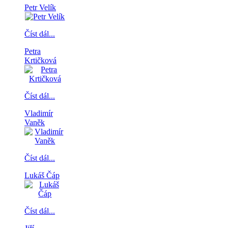
Petr Velík
Číst dál...
Petra
Krtičková
Číst dál...
Vladimír
Vaněk
Číst dál...
Lukáš Čáp
Číst dál...