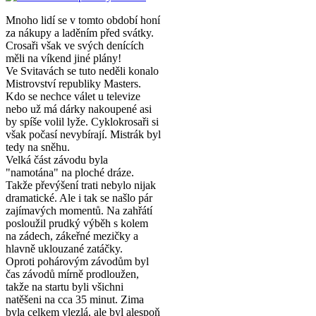
Mnoho lidí se v tomto období honí
za nákupy a laděním před svátky.
Crosaři však ve svých denících
měli na víkend jiné plány!
Ve Svitavách se tuto neděli konalo
Mistrovství republiky Masters.
Kdo se nechce válet u televize
nebo už má dárky nakoupené asi
by spíše volil lyže. Cyklokrosaři si
však počasí nevybírají. Mistrák byl
tedy na sněhu.
Velká část závodu byla
"namotána" na ploché dráze.
Takže převýšení trati nebylo nijak
dramatické. Ale i tak se našlo pár
zajímavých momentů. Na zahřátí
posloužil prudký výběh s kolem
na zádech, zákeřné mezičky a
hlavně uklouzané zatáčky.
Oproti pohárovým závodům byl
čas závodů mírně prodloužen,
takže na startu byli všichni
natěšeni na cca 35 minut. Zima
byla celkem vlezlá, ale byl alespoň