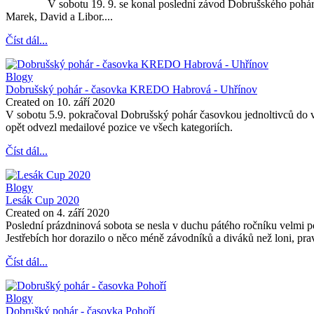
V sobotu 19. 9. se konal poslední závod Dobrušského poháru, ve 
Marek, David a Libor....
Číst dál...
Blogy
Dobrušský pohár - časovka KREDO Habrová - Uhřínov
Created on 10. září 2020
V sobotu 5.9. pokračoval Dobrušský pohár časovkou jednoltivců do 
opět odvezl medailové pozice ve všech kategoriích.
Číst dál...
Blogy
Lesák Cup 2020
Created on 4. září 2020
Poslední prázdninová sobota se nesla v duchu pátého ročníku velmi
Jestřebích hor dorazilo o něco méně závodníků a diváků než loni, pr
Číst dál...
Blogy
Dobrušký pohár - časovka Pohoří