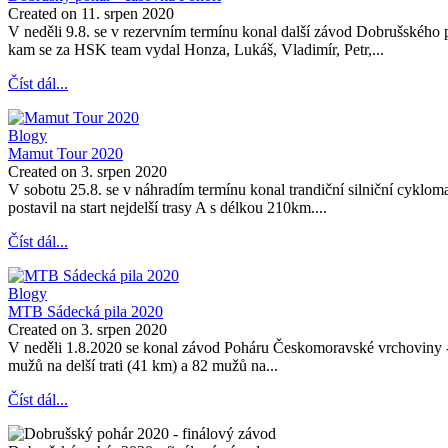
Created on 11. srpen 2020
V neděli 9.8. se v rezervním termínu konal další závod Dobrušského 
kam se za HSK team vydal Honza, Lukáš, Vladimír, Petr,...
Číst dál...
Blogy
Mamut Tour 2020
Created on 3. srpen 2020
V sobotu 25.8. se v náhradím termínu konal trandiční silniční cyklo
postavil na start nejdelší trasy A s délkou 210km....
Číst dál...
Blogy
MTB Sádecká pila 2020
Created on 3. srpen 2020
V neděli 1.8.2020 se konal závod Poháru Českomoravské vrchoviny - 
mužů na delší trati (41 km) a 82 mužů na...
Číst dál...