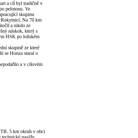
t a cíl byl tradičně v
mpo pelotonu. Ve
upracující skupinu
a Rokytnicí. Na 70 km
točil a nikdo ze
ušný náskok, který s
o tým HSK po loňském
ední skupině ze které
lů se Honza staral o
nepodařilo a v cílovém
TB. 5 km okruh v obci
 technické pasáže.