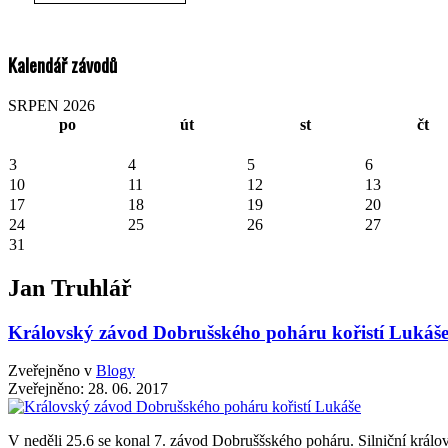
Kalendář závodů
SRPEN 2026
po
út
st
čt
3
4
5
6
10
11
12
13
17
18
19
20
24
25
26
27
31
Jan Truhlář
Královský závod Dobrušského poháru kořistí Lukáš
Zveřejněno v
Blogy
Zveřejněno:
28. 06. 2017
V neděli 25.6 se konal 7. závod Dobruššského poháru. Silniční králo