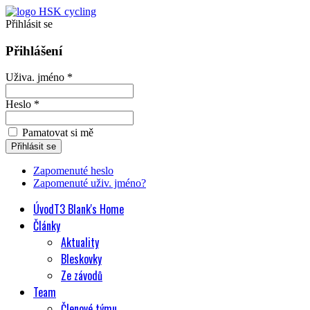
Přihlásit se
Přihlášení
Uživa. jméno *
Heslo *
Pamatovat si mě
Zapomenuté heslo
Zapomenuté uživ. jméno?
Úvod
T3 Blank's Home
Články
Aktuality
Bleskovky
Ze závodů
Team
Členové týmu