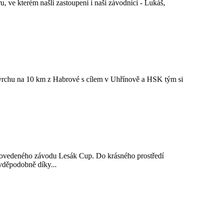
kterém našli zastoupení i naši závodníci - Lukáš,
vrchu na 10 km z Habrové s cílem v Uhřínově a HSK tým si
 povedeného závodu Lesák Cup. Do krásného prostředí
avděpodobně díky...