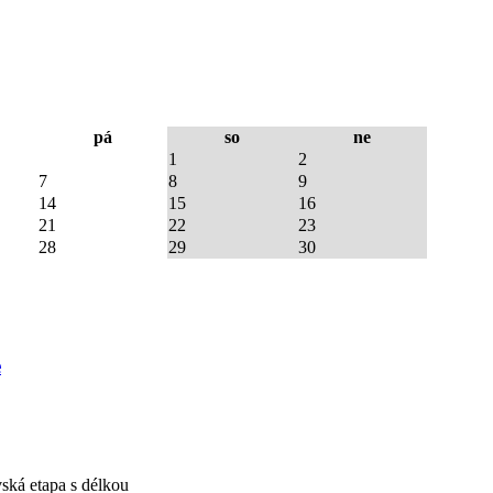
pá
so
ne
1
2
7
8
9
14
15
16
21
22
23
28
29
30
e
vská etapa s délkou