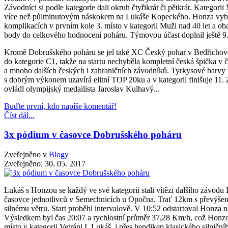
Závodníci si podle kategorie dali okruh čtyřikrát či pětkrát. Kategorii
více než půlminutovým náskokem na Lukáše Kopeckého. Honza vyb
komplikacích v prvním kole 3. místo v kategorii Muži nad 40 let a oba 
body do celkového hodnocení poháru. Týmovou účast doplnil ještě 9
Kromě Dobrušského poháru se jel také XC Český pohar v Bedřichov
do kategorie C1, takže na startu nechyběla kompletní česká špička v
a mnoho dalších českých i zahraničních závodníků. Tyrkysové barvy t
s dobrým výkonem uzavírá elitní TOP 20ku a v kategorii finišuje 11.
ovládl olympijský medailista Jaroslav Kulhavý...
Buďte první, kdo napíše komentář!
Číst dál...
3x pódium v časovce Dobrušského poháru
Zveřejněno v
Blogy
Zveřejněno:
30. 05. 2017
Lukáš s Honzou se každý ve své kategorii stali vítězi dalšího závod
časovce jednotlivců v Semechnicích u Opočna. Trať 12km s převýšen
silnému větru. Start proběhl intervalově. V 10:52 odstartoval Honza
Výsledkem byl čas 20:07 a rychlostní průměr 37,28 Km/h, což Honzov
místo v kategorii Vetráni I. Lukáš, i přes hendikep klasického silniční