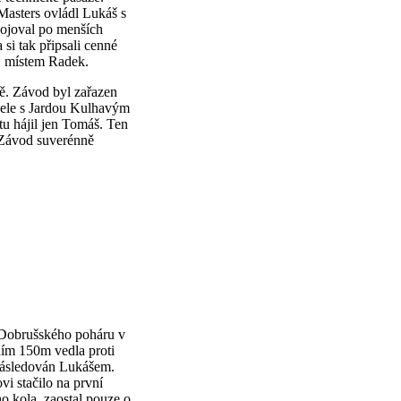
 Masters ovládl Lukáš s
ojoval po menších
si tak připsali cenné
. místem Radek.
ě. Závod byl zařazen
 čele s Jardou Kulhavým
u hájil jen Tomáš. Ten
 Závod suverénně
u Dobrušského poháru v
ím 150m vedla proti
 následován Lukášem.
i stačilo na první
ho kola, zaostal pouze o