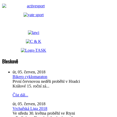
Bleskově
út, 05. červen, 2018
Bikero cyklomaraton
První červnovou neděli proběhl v Hradci
Králové 15. roční zá...
Číst dál...
út, 05. červen, 2018
Vrchařská Liga 2018
Ve středu 30. května proběhl ve Rtyni