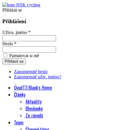
Přihlásit se
Přihlášení
Uživa. jméno *
Heslo *
Pamatovat si mě
Zapomenuté heslo
Zapomenuté uživ. jméno?
Úvod
T3 Blank's Home
Články
Aktuality
Bleskovky
Ze závodů
Team
Členové týmu