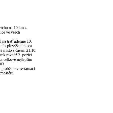
vrchu na 10 km z
ice ve všech
il na trať úderme 10.
pání s převýšením cca
hé místo s časem 21:10.
rek rovněž 2. pozici
za celkově nejlepším
:03.
proběhlo v restaruaci
tmosféru.