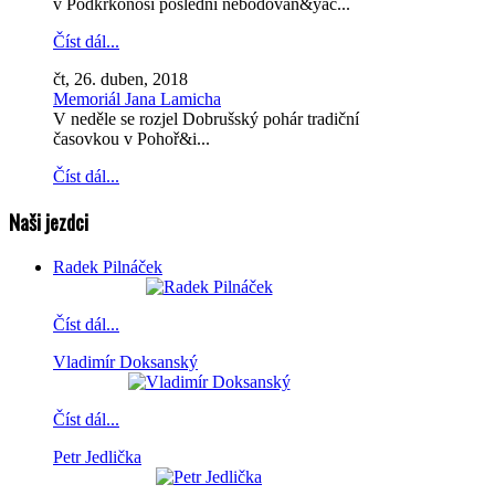
v Podkrkonoší poslední nebodovan&yac...
Číst dál...
čt, 26. duben, 2018
Memoriál Jana Lamicha
V neděle se rozjel Dobrušský pohár tradiční
časovkou v Pohoř&i...
Číst dál...
Naši jezdci
Radek Pilnáček
Číst dál...
Vladimír Doksanský
Číst dál...
Petr Jedlička