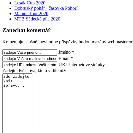
Lesák Cup 2020
Dobrušký pohár - časovka Pohoří
Mamut Tour 2020
MTB Sádecká pila 2020
Zanechat komentář
Komentujte slušně, nevhodné příspěvky budou mazány webmasterem
Jméno *
Email *
URL internetové stránky
Zadejte dvě slova, která vidíte níže