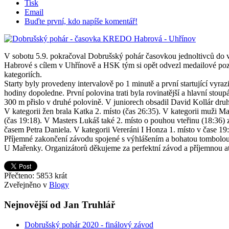
Tisk
Email
Buďte první, kdo napíše komentář!
V sobotu 5.9. pokračoval Dobrušský pohár časovkou jednoltivců do 
Habrové s cílem v Uhřínově a HSK tým si opět odvezl medailové poz
kategoriích.
Starty byly provedeny intervalově po 1 minutě a první startující vyraz
hodiny dopoledne. První polovina trati byla rovinatější a hlavní stou
300 m přislo v druhé polovině. V juniorech obsadil David Kollár dru
V kategorii žen brala Katka 2. místo (čas 26:35). V kategorii muži Ma
(čas 19:18). V Masters Lukáš také 2. místo o pouhou vteřinu (18:36) 
časem Petra Daniela. V kategorii Vereráni I Honza 1. místo v čase 19
Příjemné zakončení závodu spojené s výhlášením a bohatou tombolou 
U Mařenky. Organizátorů děkujeme za perfektní závod a příjemnou a
Přečteno: 5853 krát
Zveřejněno v
Blogy
Nejnovější od Jan Truhlář
Dobrušský pohár 2020 - finálový závod