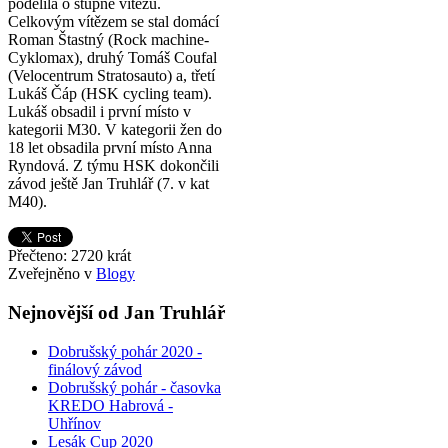
podělila o stupně vítězů.
Celkovým vítězem se stal domácí
Roman Štastný (Rock machine-
Cyklomax), druhý Tomáš Coufal
(Velocentrum Stratosauto) a, třetí
Lukáš Čáp (HSK cycling team).
Lukáš obsadil i první místo v
kategorii M30. V kategorii žen do
18 let obsadila první místo Anna
Ryndová. Z týmu HSK dokončili
závod ještě Jan Truhlář (7. v kat
M40).
Přečteno: 2720 krát
Zveřejněno v
Blogy
Nejnovější od Jan Truhlář
Dobrušský pohár 2020 -
finálový závod
Dobrušský pohár - časovka
KREDO Habrová -
Uhřínov
Lesák Cup 2020