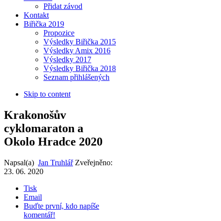
Přidat závod
Kontakt
Biřička 2019
Propozice
Výsledky Biřička 2015
Výsledky Amix 2016
Výsledky 2017
Výsledky Biřička 2018
Seznam přihlášených
Skip to content
Krakonošův
cyklomaraton a
Okolo Hradce 2020
Napsal(a)
Jan Truhlář
Zveřejněno:
23. 06. 2020
Tisk
Email
Buďte první, kdo napíše
komentář!