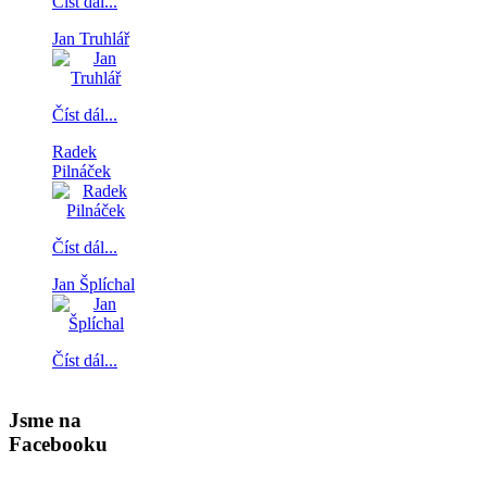
Číst dál...
Jan Truhlář
Číst dál...
Radek
Pilnáček
Číst dál...
Jan Šplíchal
Číst dál...
Jsme na
Facebooku