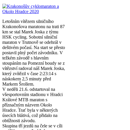
Letošním vítězem silničního
Krakonošova maratonu na trati 87
km se stal Marek Joska z týmu
HSK cycling. Sobotní silniční
maraton v Trutnově se odehrál v
deštivém počasí. Na start se přesto
postavil plný počet závodníku. V
težkém závodě s hlavním
stoupáním na Pomezní boudy se z
vítězství radoval náš Marek Joska,
který zvítězil v čase 2:23:14 s
náskokem 2,5 minuty před
Markem Šrollem.
V neděli 21.6. odstartoval na
všesportovním stadionu v Hradci
Králové MTB maraton s
příznačným názvem Okolo
Hradce. Trať byla v některých
úsecích blátivá, což přidalo na
obtížnosti závodu.
Skupina tří jezdů na čele se v cíli