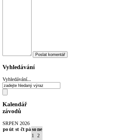
Vyhledávání
Vyhledávání...
Kalendář
závodů
SRPEN 2026
po
út
st
čt
pá
so
ne
1
2