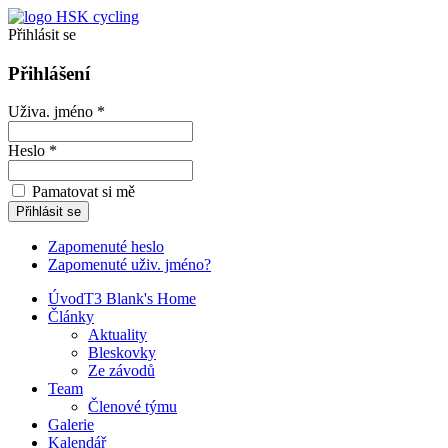
Přihlásit se
Přihlášení
Uživa. jméno *
Heslo *
Pamatovat si mě
Zapomenuté heslo
Zapomenuté uživ. jméno?
Úvod
T3 Blank's Home
Články
Aktuality
Bleskovky
Ze závodů
Team
Členové týmu
Galerie
Kalendář