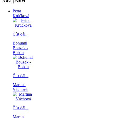
Naši jezdci
Petra
Krtičková
Číst dál...
Bohumil
Bouzek -
Boban
Číst dál...
Martina
Váchová
Číst dál...
Martin