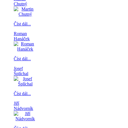
Chutný
Číst dál...
Roman
Hanáček
Číst dál...
Josef
Šplíchal
Číst dál...
Jiří
Nádvorník