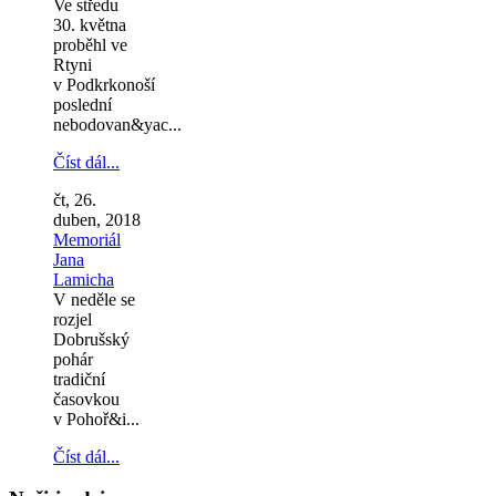
Ve středu
30. května
proběhl ve
Rtyni
v Podkrkonoší
poslední
nebodovan&yac...
Číst dál...
čt, 26.
duben, 2018
Memoriál
Jana
Lamicha
V neděle se
rozjel
Dobrušský
pohár
tradiční
časovkou
v Pohoř&i...
Číst dál...