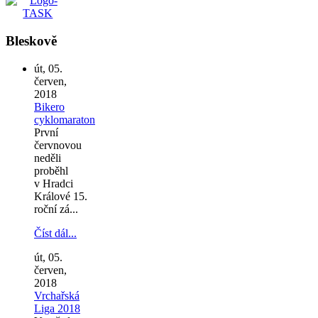
Bleskově
út, 05.
červen,
2018
Bikero
cyklomaraton
První
červnovou
neděli
proběhl
v Hradci
Králové 15.
roční zá...
Číst dál...
út, 05.
červen,
2018
Vrchařská
Liga 2018