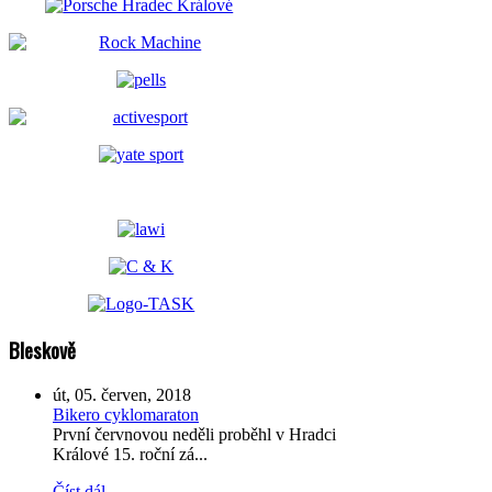
Bleskově
út, 05. červen, 2018
Bikero cyklomaraton
První červnovou neděli proběhl v Hradci
Králové 15. roční zá...
Číst dál...