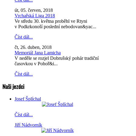
út, 05. červen, 2018
Vrchařská Liga 2018
Ve středu 30. května proběhl ve Rtyni
v Podkrkonoší poslední nebodovan&yac...
Číst dál...
čt, 26. duben, 2018
Memoriál Jana Lamicha
V neděle se rozjel Dobrušský pohár tradiční
časovkou v Pohoř&i...
Číst dál...
Naši jezdci
Josef Šplíchal
Číst dál...
Jiří Nádvorník