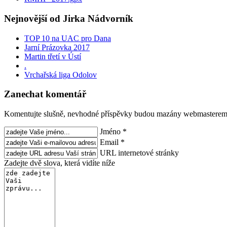
Nejnovější od Jirka Nádvorník
TOP 10 na UAC pro Dana
Jarní Prázovka 2017
Martin třetí v Ústí
.
Vrchařská liga Odolov
Zanechat komentář
Komentujte slušně, nevhodné příspěvky budou mazány webmasterem
Jméno *
Email *
URL internetové stránky
Zadejte dvě slova, která vidíte níže