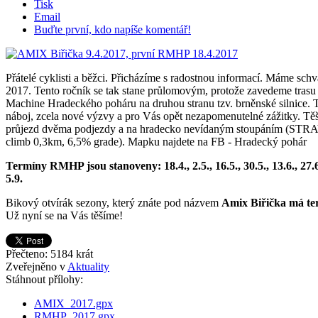
Tisk
Email
Buďte první, kdo napíše komentář!
Přátelé cyklisti a běžci. Přicházíme s radostnou informací. Máme schv
2017. Tento ročník se tak stane průlomovým, protože zavedeme trasu
Machine Hradeckého poháru na druhou stranu tzv. brněnské silnice. 
náboj, zcela nové výzvy a pro Vás opět nezapomenutelné zážitky. Těš
průjezd dvěma podjezdy a na hradecko nevídaným stoupáním (STR
climb 0,3km, 6,5% grade). Mapku najdete na FB - Hradecký pohár
Termíny RMHP jsou stanoveny: 18.4., 2.5., 16.5., 30.5., 13.6., 27.6.,
5.9.
Bikový otvírák sezony, který znáte pod názvem
Amix Biřička má ter
Už nyní se na Vás těšíme!
Přečteno: 5184 krát
Zveřejněno v
Aktuality
Stáhnout přílohy:
AMIX_2017.gpx
RMHP_2017.gpx