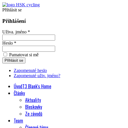
Přihlásit se
Přihlášení
Uživa. jméno *
Heslo *
Pamatovat si mě
Zapomenuté heslo
Zapomenuté uživ. jméno?
Úvod
T3 Blank's Home
Články
Aktuality
Bleskovky
Ze závodů
Team
Členové týmu