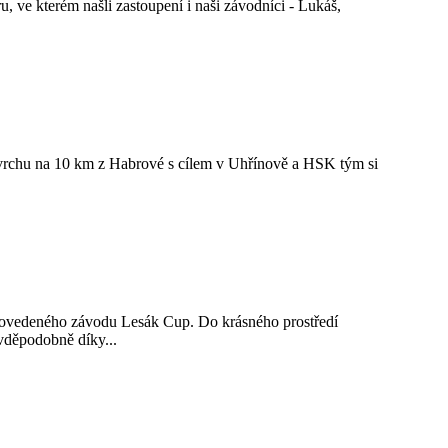
kterém našli zastoupení i naši závodníci - Lukáš,
vrchu na 10 km z Habrové s cílem v Uhřínově a HSK tým si
 povedeného závodu Lesák Cup. Do krásného prostředí
avděpodobně díky...