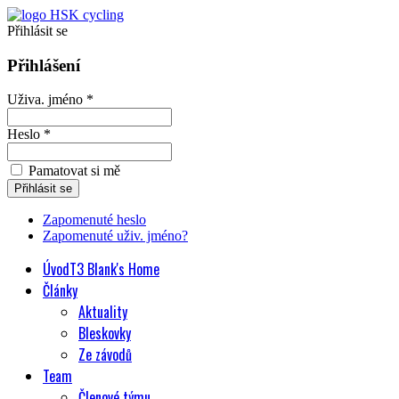
Přihlásit se
Přihlášení
Uživa. jméno *
Heslo *
Pamatovat si mě
Zapomenuté heslo
Zapomenuté uživ. jméno?
Úvod
T3 Blank's Home
Články
Aktuality
Bleskovky
Ze závodů
Team
Členové týmu