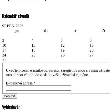
Kalendář závodů
SRPEN 2026
po
út
st
čt
3
4
5
6
10
11
12
13
17
18
19
20
24
25
26
27
31
Uveďte prosím e-mailovou adresu, zaregistrovanou s vaším uživat
tuto adresu vám bude zasláno vaše uživatelské jméno.
E-mailová adresa
*
Potvrdit
Vyhledávání