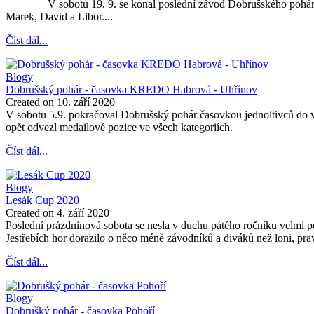
V sobotu 19. 9. se konal poslední závod Dobrušského poháru, ve 
Marek, David a Libor....
Číst dál...
Blogy
Dobrušský pohár - časovka KREDO Habrová - Uhřínov
Created on 10. září 2020
V sobotu 5.9. pokračoval Dobrušský pohár časovkou jednoltivců do 
opět odvezl medailové pozice ve všech kategoriích.
Číst dál...
Blogy
Lesák Cup 2020
Created on 4. září 2020
Poslední prázdninová sobota se nesla v duchu pátého ročníku velmi
Jestřebích hor dorazilo o něco méně závodníků a diváků než loni, pr
Číst dál...
Blogy
Dobrušký pohár - časovka Pohoří