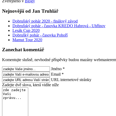
Zveřejněno v
Blogy
Nejnovější od Jan Truhlář
Dobrušský pohár 2020 - finálový závod
Dobrušský pohár - časovka KREDO Habrová - Uhřínov
Lesák Cup 2020
Dobrušký pohár - časovka Pohoří
Mamut Tour 2020
Zanechat komentář
Komentujte slušně, nevhodné příspěvky budou mazány webmasterem
Jméno *
Email *
URL internetové stránky
Zadejte dvě slova, která vidíte níže