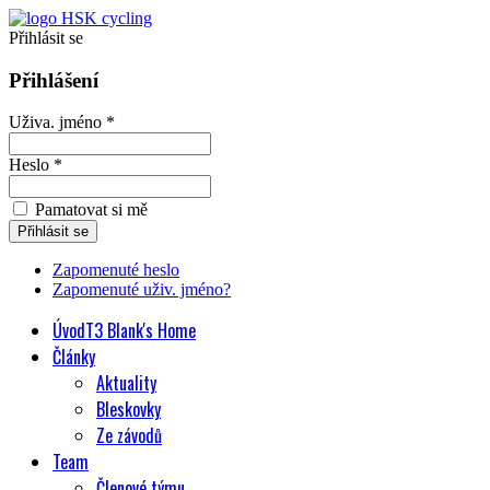
Přihlásit se
Přihlášení
Uživa. jméno *
Heslo *
Pamatovat si mě
Zapomenuté heslo
Zapomenuté uživ. jméno?
Úvod
T3 Blank's Home
Články
Aktuality
Bleskovky
Ze závodů
Team
Členové týmu