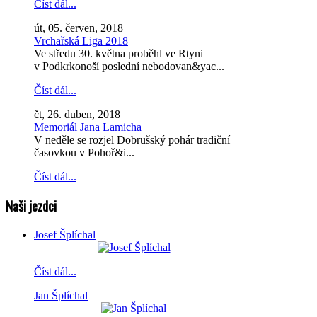
Číst dál...
út, 05. červen, 2018
Vrchařská Liga 2018
Ve středu 30. května proběhl ve Rtyni
v Podkrkonoší poslední nebodovan&yac...
Číst dál...
čt, 26. duben, 2018
Memoriál Jana Lamicha
V neděle se rozjel Dobrušský pohár tradiční
časovkou v Pohoř&i...
Číst dál...
Naši jezdci
Josef Šplíchal
Číst dál...
Jan Šplíchal