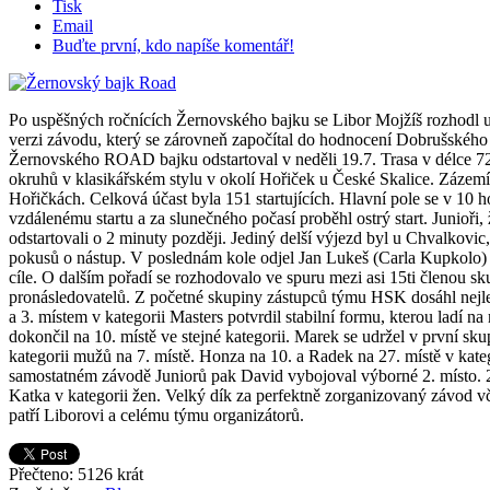
Tisk
Email
Buďte první, kdo napíše komentář!
Po uspěšných ročnících Žernovského bajku se Libor Mojžíš rozhodl us
verzi závodu, který se zárovneň započítal do hodnocení Dobrušského
Žernovského ROAD bajku odstartoval v neděli 19.7. Trasa v délce 7
okruhů v klasikářském stylu v okolí Hořiček u České Skalice. Zázem
Hořičkách. Celková účast byla 151 startujících. Hlavní pole se v 10 
vzdálenému startu a za slunečného počasí proběhl ostrý start. Junioři, 
odstartovali o 2 minuty později. Jediný delší výjezd byl u Chvalkovic
pokusů o nástup. V poslednám kole odjel Jan Lukeš (Carla Kupkolo) 
cíle. O dalším pořadí se rozhodovalo ve spuru mezi asi 15ti členou s
pronásledovatelů. Z početné skupiny zástupců týmu HSK dosáhl nejl
a 3. místem v kategorii Masters potvrdil stabilní formu, kterou ladí n
dokončil na 10. místě ve stejné kategorii. Marek se udržel v první sku
kategorii mužů na 7. místě. Honza na 10. a Radek na 27. místě v kateg
samostatném závodě Juniorů pak David vybojoval výborné 2. místo. 2.
Katka v kategorii žen. Velký dík za perfektně zorganizovaný závod vče
patří Liborovi a celému týmu organizátorů.
Přečteno: 5126 krát