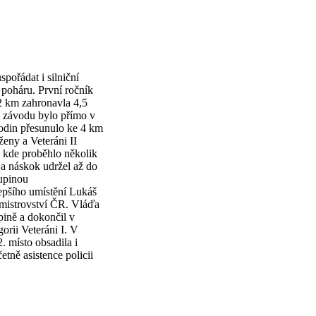
pořádat i silniční
 poháru. První ročník
2 km zahronavla 4,5
í závodu bylo přímo v
hodin přesunulo ke 4 km
ženy a Veteráni II
, kde proběhlo několik
a náskok udržel až do
kupinou
epšího umístění Lukáš
a mistrovství ČR. Vláďa
pině a dokončil v
orii Veteráni I. V
 místo obsadila i
tně asistence policii